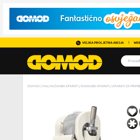
VELIKA PROLJETNA AKCIJA
WEB
DOMOD
MALI KUĆANSKI APARATI
KUHINJSKI APARATI
APARATI ZA PRIP