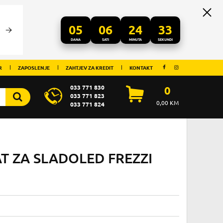
05
06
24
31
DANA
SATI
MINUTA
SEKUNDI
R
ZAPOSLENJE
ZAHTJEV ZA KREDIT
KONTAKT
033 771 830
0
033 771 823
0,00
KM
033 771 824
T ZA SLADOLED FREZZI