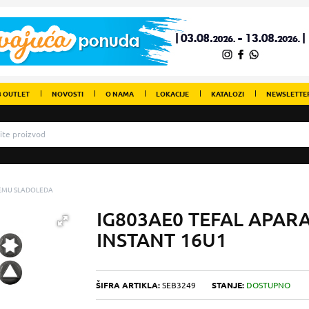
 OUTLET
NOVOSTI
O NAMA
LOKACIJE
KATALOZI
NEWSLETTE
REMU SLADOLEDA
IG803AE0 TEFAL APARA
INSTANT 16U1
ŠIFRA ARTIKLA:
SEB3249
STANJE:
DOSTUPNO