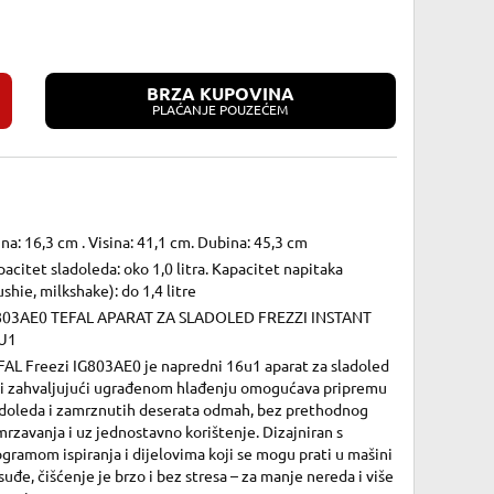
BRZA KUPOVINA
PLAĆANJE POUZEĆEM
ina: 16,3 cm . Visina: 41,1 cm. Dubina: 45,3 cm
acitet sladoleda: oko 1,0 litra. Kapacitet napitaka
ushie, milkshake): do 1,4 litre
803AE0 TEFAL APARAT ZA SLADOLED FREZZI INSTANT
U1
FAL Freezi IG803AE0 je napredni 16u1 aparat za sladoled
ji zahvaljujući ugrađenom hlađenju omogućava pripremu
adoleda i zamrznutih deserata odmah, bez prethodnog
rzavanja i uz jednostavno korištenje. Dizajniran s
gramom ispiranja i dijelovima koji se mogu prati u mašini
suđe, čišćenje je brzo i bez stresa – za manje nereda i više