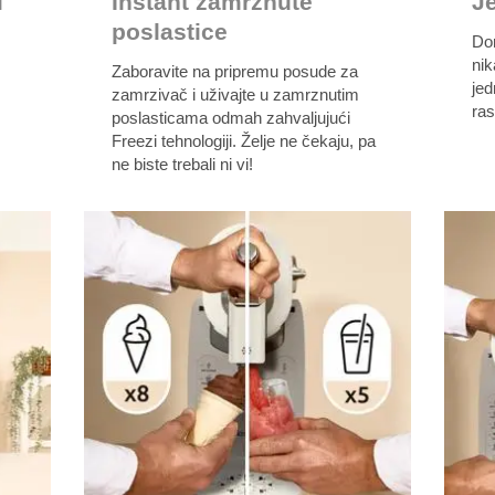
i
Instant zamrznute
Je
poslastice
Do
nik
Zaboravite na pripremu posude za
jed
zamrzivač i uživajte u zamrznutim
ras
poslasticama odmah zahvaljujući
Freezi tehnologiji. Želje ne čekaju, pa
ne biste trebali ni vi!