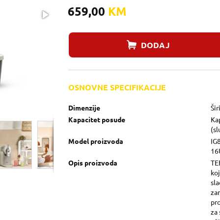
659,00
KM
DODAJ
OSNOVNE SPECIFIKACIJE
Dimenzije
Šir
Kapacitet posude
Kap
(sl
Model proizvoda
IG
16
Opis proizvoda
TE
ko
sl
zam
pro
za 