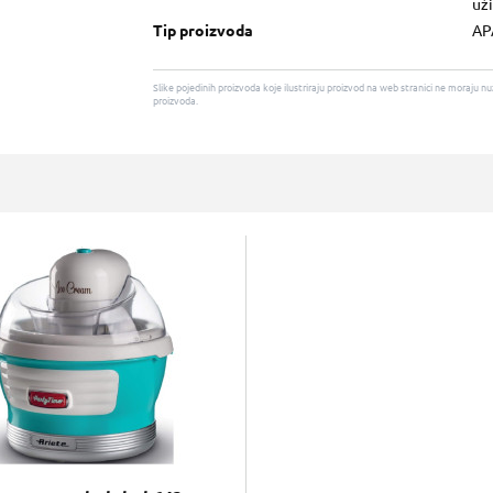
uži
Tip proizvoda
AP
Slike pojedinih proizvoda koje ilustriraju proizvod na web stranici ne moraj
proizvoda.