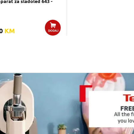
aparat za sladoled 643 -
00
KM
DODAJ