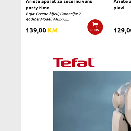
Ariete aparat za secernu vunu
Ariete 
party time
plavi
Boja: Crveno bijeli; Garancija: 2
godine; Model: AR2973...
139,00
KM
129,
DODAJ