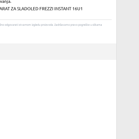
vanja.
ARAT ZA SLADOLED FREZZI INSTANT 16U1
u nužno odgovarati stvarnom izgledu proizvoda. Zadržavamo pravo pogreške u slikama