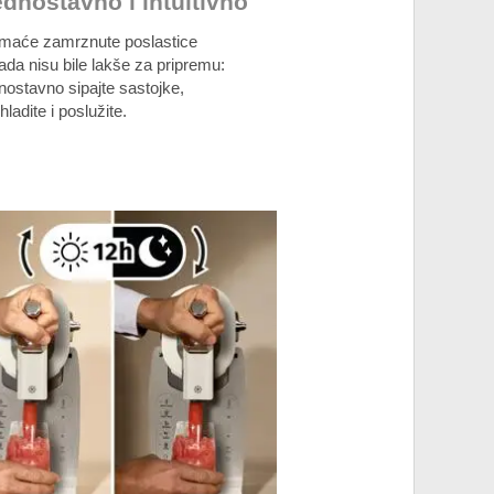
dnostavno i intuitivno
maće zamrznute poslastice
ada nisu bile lakše za pripremu:
nostavno sipajte sastojke,
hladite i poslužite.