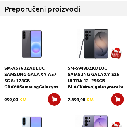
Preporučeni proizvodi
SM-A576BZABEUC
SM-S948BZKDEUC
SAMSUNG GALAXY A57
SAMSUNG GALAXY S26
5G 8+128GB
ULTRA 12+256GB
GRAY#SamsungGalaxyns
BLACK#tvojgalaxyteceka
999,00
KM
2.899,00
KM