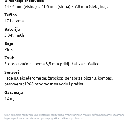
Dimenzije proizvoda
147,6 mm (visina) × 71,6 mm (širina) × 7,8 mm (debljina).
Težina
171 grama
Baterija
3 349 mAh
Boja
Pink
Zvuk
Stereo zvučnici, nema 3,5 mm priključak za slušalice
Senzori
Face ID, akcelerometar, žiroskop, senzor za blizinu, kompas,
barometar, IP68 otpornost na vodu i prašinu.
Garancija
12 mj
Slike pojedinih proizvoda koje ilustriraju proizvod na web stranici ne moraju nužno odgovarati stvarnom
izgledu proizvoda. Zadržavamo pravo pogreške u slikama proizvoda.