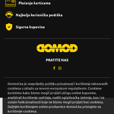
Plaćanje karticama
Najbolja korisnička podrška
Sigurna kupovina
PRATITE NAS
Domod.ba je unaprijedio politiku privatnosti i korištenja takozvanih
Copyright © 2026. DOMOD.
cookiesa u skladu sa novom europskom regulativom. Cookiese
Uslovi korištenja
.
koristimo kako bismo mogli pružati uslugu online kupovine,
analizirati korištenje sadržaja, nuditi oglašivačka rješenja, kao i za
ostale funkcionalnosti koje ne bismo mogli pružati bez cookiesa.
Daljnjim korištenjem online prodavnice domod.ba pristajete na
korištenje cookiesa.