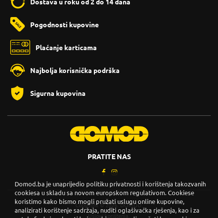
Dostava u roku od 2 do 14 dana
Pogodnosti kupovine
Plaćanje karticama
Najbolja korisnička podrška
Sigurna kupovina
PRATITE NAS
Domod.ba je unaprijedio politiku privatnosti i korištenja takozvanih
cookiesa u skladu sa novom europskom regulativom. Cookiese
koristimo kako bismo mogli pružati uslugu online kupovine,
Copyright © 2026. DOMOD.
analizirati korištenje sadržaja, nuditi oglašivačka rješenja, kao i za
Uslovi korištenja
.