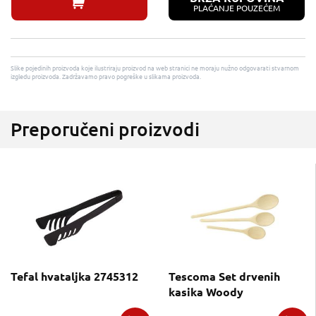
PLAĆANJE POUZEĆEM
Slike pojedinih proizvoda koje ilustriraju proizvod na web stranici ne moraju nužno odgovarati stvarnom
izgledu proizvoda. Zadržavamo pravo pogreške u slikama proizvoda.
Preporučeni proizvodi
Tefal hvataljka 2745312
Tescoma Set drvenih
kasika Woody