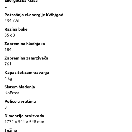
Energetska klasa
E
Potrošnja el.energije kWh/god
234 kWh
Razina buke
35 dB
Zapremina hladnjaka
184 l
Zapremina zamrzivača
76 l
Kapacitet zamrzavanja
4 kg
Sistem hlađenja
NoFrost
Police u vratima
3
Dimenzije proizvoda
1772 × 541 × 548 mm
Težina