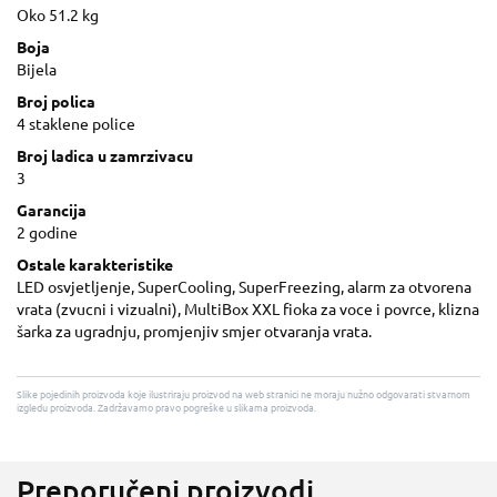
Oko 51.2 kg
Boja
Bijela
Broj polica
4 staklene police
Broj ladica u zamrzivacu
3
Garancija
2 godine
Ostale karakteristike
LED osvjetljenje, SuperCooling, SuperFreezing, alarm za otvorena
vrata (zvucni i vizualni), MultiBox XXL fioka za voce i povrce, klizna
šarka za ugradnju, promjenjiv smjer otvaranja vrata.
Slike pojedinih proizvoda koje ilustriraju proizvod na web stranici ne moraju nužno odgovarati stvarnom
izgledu proizvoda. Zadržavamo pravo pogreške u slikama proizvoda.
Preporučeni proizvodi