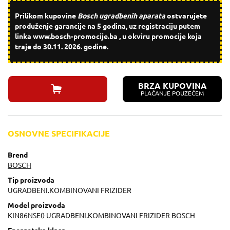
Prilikom kupovine
Bosch ugradbenih aparata
ostvarujete
produženje garancije na 5 godina, uz registraciju putem
linka
www.bosch-promocije.ba
, u okviru promocije koja
traje do
30.11. 2026.
godine.
BRZA KUPOVINA
PLAĆANJE POUZEĆEM
OSNOVNE SPECIFIKACIJE
Brend
BOSCH
Tip proizvoda
UGRADBENI.KOMBINOVANI FRIZIDER
Model proizvoda
KIN86NSE0 UGRADBENI.KOMBINOVANI FRIZIDER BOSCH