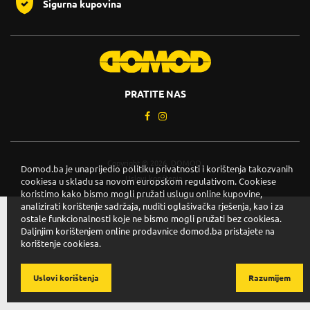
Sigurna kupovina
PRATITE NAS
Copyright © 2026. DOMOD.
Domod.ba je unaprijedio politiku privatnosti i korištenja takozvanih
Uslovi korištenja
.
cookiesa u skladu sa novom europskom regulativom. Cookiese
koristimo kako bismo mogli pružati uslugu online kupovine,
analizirati korištenje sadržaja, nuditi oglašivačka rješenja, kao i za
ostale funkcionalnosti koje ne bismo mogli pružati bez cookiesa.
Daljnjim korištenjem online prodavnice domod.ba pristajete na
korištenje cookiesa.
Uslovi korištenja
Razumijem