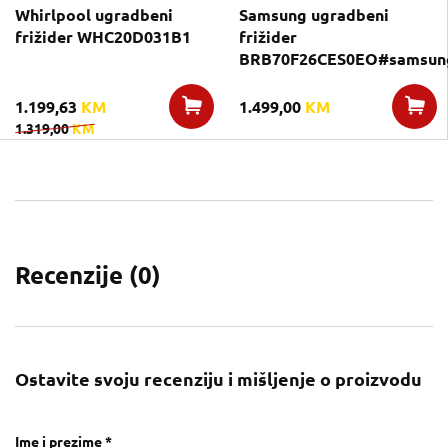
Whirlpool ugradbeni
Samsung ugradbeni
frižider WHC20D031B1
frižider
BRB70F26CES0EO#samsung
1.199,63
KM
1.499,00
KM
1.319,00
KM
Recenzije (
0
)
Ostavite svoju recenziju i mišljenje o proizvodu
Ime i prezime *