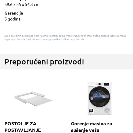
59.6 x 85 x 56,3 cm
Garancija
5 godina
Slike pojedinih proizvoda koje ilustriraju proizvod na web stranici ne moraju nužno odgovarati stvarnom
izgledu proizvoda. Zadržavamo pravo pogreške u slikama proizvoda.
Preporučeni proizvodi
POSTOLJE ZA
Gorenje mašina za
POSTAVLJANJE
sušenje veša