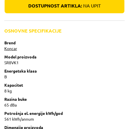
DOSTUPNOST ARTIKLA:
NA UPIT
OSNOVNE SPECIFIKACIJE
Brend
Koncar
Model proizvoda
SR8VK1
Energetska klasa
B
Kapacitet
8 kg
Razina buke
65 dBa
Potrošnja el. energije kWh/god
561 kWh/annum
Dimenzije proizvoda