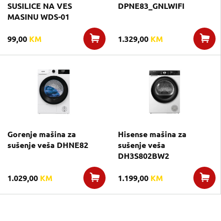
SUSILICE NA VES
DPNE83_GNLWIFI
MASINU WDS-01
99,00
KM
1.329,00
KM
Gorenje mašina za
Hisense mašina za
sušenje veša DHNE82
sušenje veša
DH3S802BW2
1.029,00
KM
1.199,00
KM