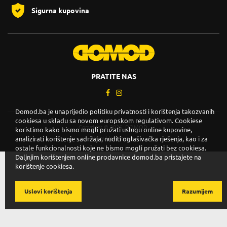
Sigurna kupovina
PRATITE NAS
Domod.ba je unaprijedio politiku privatnosti i korištenja takozvanih
cookiesa u skladu sa novom europskom regulativom. Cookiese
Copyright © 2026. DOMOD.
koristimo kako bismo mogli pružati uslugu online kupovine,
analizirati korištenje sadržaja, nuditi oglašivačka rješenja, kao i za
Uslovi korištenja
.
ostale funkcionalnosti koje ne bismo mogli pružati bez cookiesa.
Daljnjim korištenjem online prodavnice domod.ba pristajete na
korištenje cookiesa.
Uslovi korištenja
Razumijem