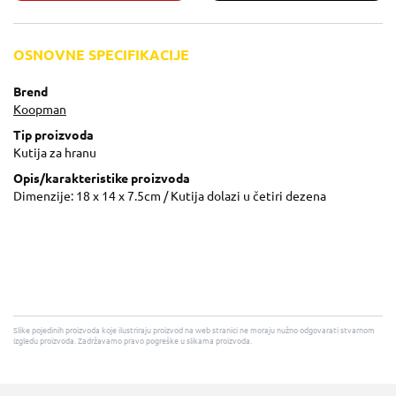
OSNOVNE SPECIFIKACIJE
Brend
Koopman
Tip proizvoda
Kutija za hranu
Opis/karakteristike proizvoda
Dimenzije: 18 x 14 x 7.5cm / Kutija dolazi u četiri dezena
Slike pojedinih proizvoda koje ilustriraju proizvod na web stranici ne moraju nužno odgovarati stvarnom
izgledu proizvoda. Zadržavamo pravo pogreške u slikama proizvoda.