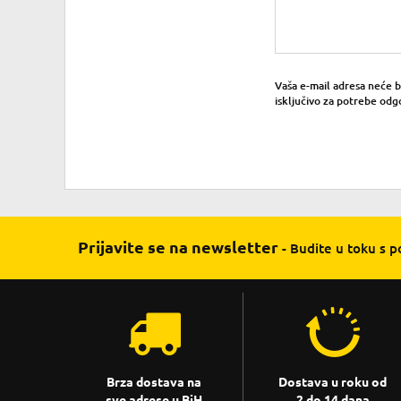
Vaša e-mail adresa neće bit
isključivo za potrebe odg
Prijavite se na newsletter
- Budite u toku s 
Brza dostava na
Dostava u roku od
sve adrese u BiH
2 do 14 dana