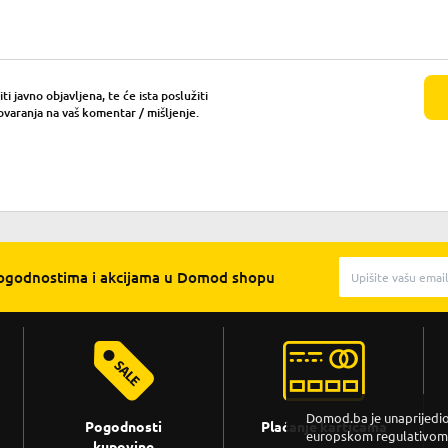
i javno objavljena, te će ista poslužiti
ovaranja na vaš komentar / mišljenje.
pogodnostima i akcijama u Domod shopu
Domod.ba je unaprijedio 
Pogodnosti
Plaćanje karticama
europskom regulativom. 
kupovine