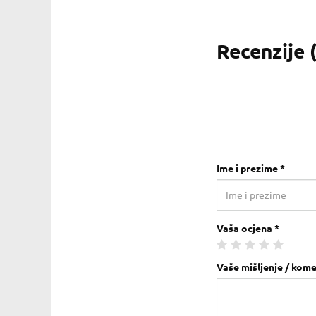
Recenzije 
Ime i prezime *
Vaša ocjena *
Vaše mišljenje / kome