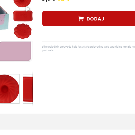
DODAJ
Slike pojedinih proizvoda koje ilustriraju proizvod na web stranici ne moraj
proizvoda.