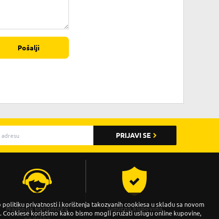
Pošalji
PRIJAVI SE
politiku privatnosti i korištenja takozvanih cookiesa u skladu sa novom
Najbolja korisnička
Sigurna kupovina
Cookiese koristimo kako bismo mogli pružati uslugu online kupovine,
podrška