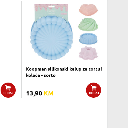
Koopman silikonski kalup za tortu i
kolače - sorto
13,90
KM
DODAJ
DODAJ