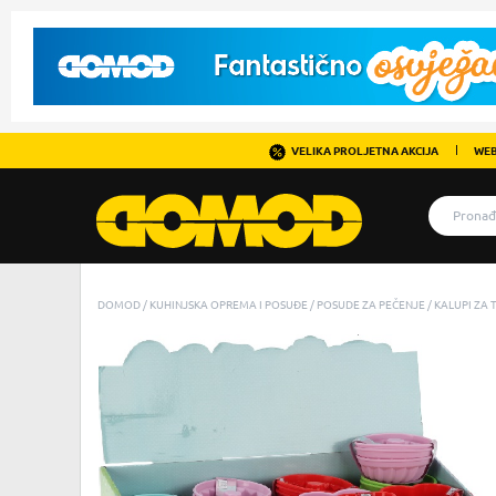
VELIKA PROLJETNA AKCIJA
WEB
DOMOD
KUHINJSKA OPREMA I POSUĐE
POSUDE ZA PEČENJE
KALUPI ZA 