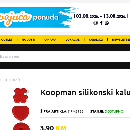
 OUTLET
NOVOSTI
O NAMA
LOKACIJE
KATALOZI
NEWSLETTE
TORTE I KOLAČE
Koopman silikonski kalu
ŠIFRA ARTIKLA:
KPM5935
STANJE:
DOSTUPNO
3,90
KM