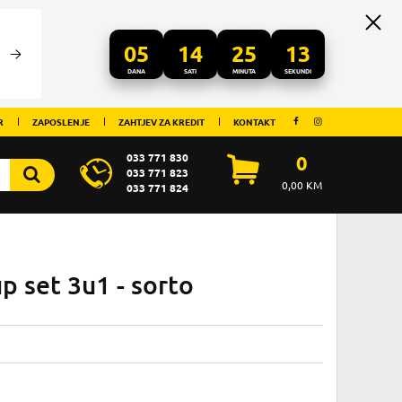
05
14
25
12
DANA
SATI
MINUTA
SEKUNDI
R
ZAPOSLENJE
ZAHTJEV ZA KREDIT
KONTAKT
033 771 830
0
033 771 823
0,00
KM
033 771 824
p set 3u1 - sorto