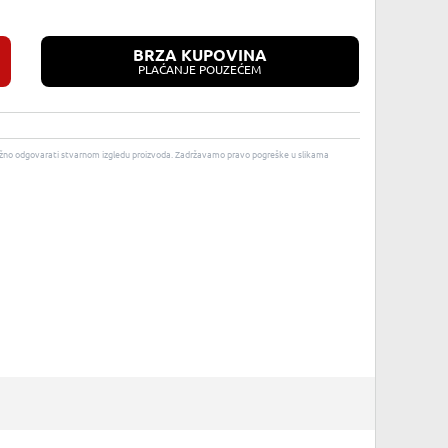
BRZA KUPOVINA
PLAĆANJE POUZEĆEM
u nužno odgovarati stvarnom izgledu proizvoda. Zadržavamo pravo pogreške u slikama