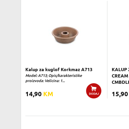
Kalup za kuglof Korkmaz A713
KALUP 
Model: A713; Opis/karakteristike
CREAM
proizvoda: Velicina: 1...
CMBDL
14,90
KM
15,9
DODAJ