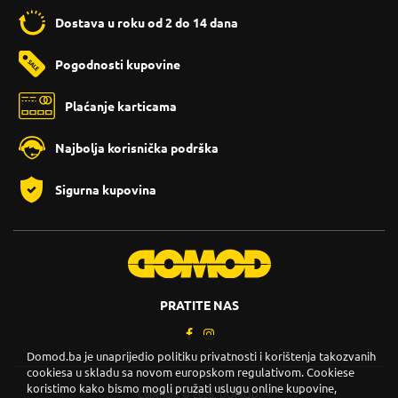
Dostava u roku od 2 do 14 dana
Pogodnosti kupovine
Plaćanje karticama
Najbolja korisnička podrška
Sigurna kupovina
PRATITE NAS
Domod.ba je unaprijedio politiku privatnosti i korištenja takozvanih
cookiesa u skladu sa novom europskom regulativom. Cookiese
koristimo kako bismo mogli pružati uslugu online kupovine,
Copyright © 2026. DOMOD.