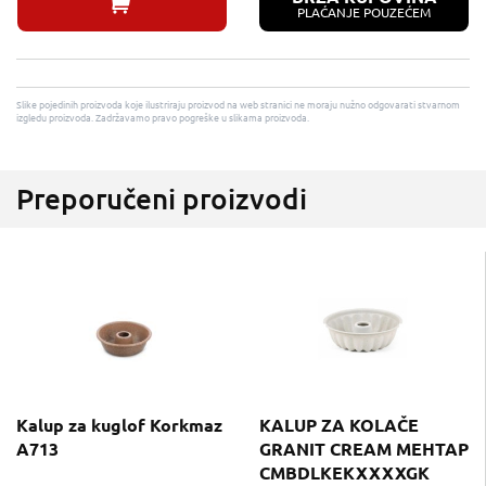
PLAĆANJE POUZEĆEM
Slike pojedinih proizvoda koje ilustriraju proizvod na web stranici ne moraju nužno odgovarati stvarnom
izgledu proizvoda. Zadržavamo pravo pogreške u slikama proizvoda.
Preporučeni proizvodi
Kalup za kuglof Korkmaz
KALUP ZA KOLAČE
A713
GRANIT CREAM MEHTAP
CMBDLKEKXXXXGK