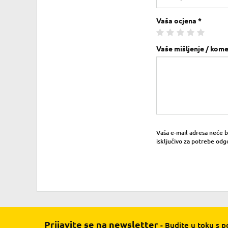
Vaša ocjena *
Vaše mišljenje / kome
Vaša e-mail adresa neće bit
isključivo za potrebe odg
Prijavite se na newsletter
- Budite u toku s 