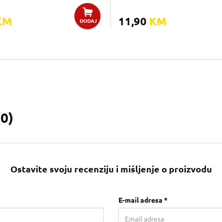
KM
11,90
KM
DODAJ
(
0
)
Ostavite svoju recenziju i mišljenje o proizvodu
E-mail adresa *