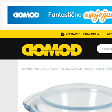
VELIKA PROLJETNA AKCIJA
WEB
DOMOD
KUHINJSKA OPREMA I POSUĐE
STAKLENI, PORCELANSKI I KERAM