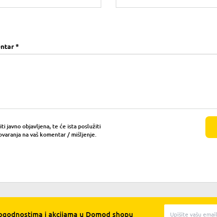
ntar *
i javno objavljena, te će ista poslužiti
ovaranja na vaš komentar / mišljenje.
pogodnostima i akcijama u Domod shopu