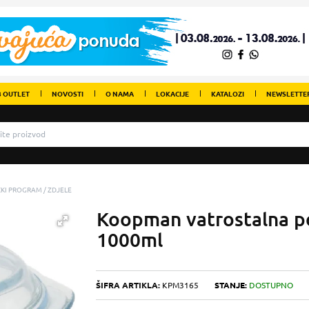
 OUTLET
NOVOSTI
O NAMA
LOKACIJE
KATALOZI
NEWSLETTE
IČKI PROGRAM
ZDJELE
Koopman vatrostalna p
1000ml
ŠIFRA ARTIKLA:
KPM3165
STANJE:
DOSTUPNO