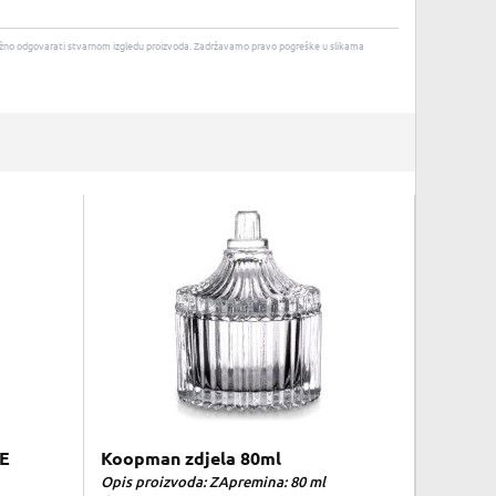
u nužno odgovarati stvarnom izgledu proizvoda. Zadržavamo pravo pogreške u slikama
E
Koopman zdjela 80ml
Opis proizvoda: ZApremina: 80 ml