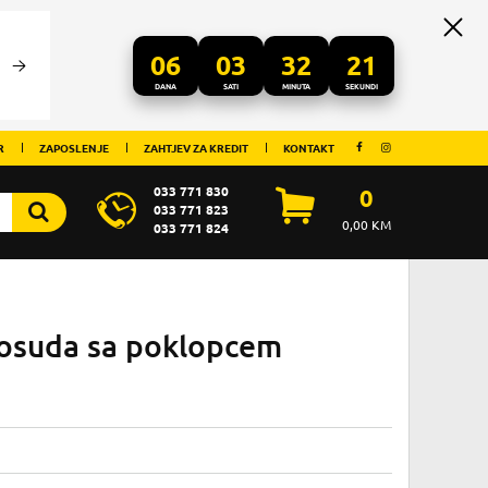
06
03
32
21
DANA
SATI
MINUTA
SEKUNDI
R
ZAPOSLENJE
ZAHTJEV ZA KREDIT
KONTAKT
033 771 830
0
033 771 823
0,00
KM
033 771 824
osuda sa poklopcem