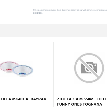
Slike pojedinih proizvoda koje ilustriraju proizvod na web stranici ne moraj
proizvoda.
DJELA MK401 ALBAYRAK
ZDJELA 13CM 550ML LITTL
FUNNY ONES TOGNANA