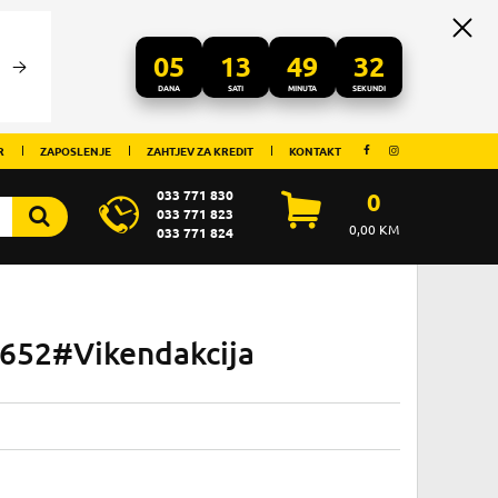
05
13
49
32
DANA
SATI
MINUTA
SEKUNDI
R
ZAPOSLENJE
ZAHTJEV ZA KREDIT
KONTAKT
033 771 830
0
033 771 823
0,00
KM
033 771 824
1652#Vikendakcija