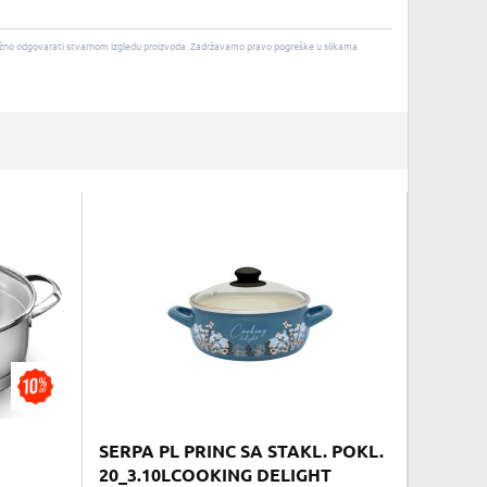
u nužno odgovarati stvarnom izgledu proizvoda. Zadržavamo pravo pogreške u slikama
SERPA PL PRINC SA STAKL. POKL.
20_3.10LCOOKING DELIGHT