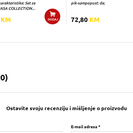
rakteristike: Set za
pik-sampopust: da;
CASA COLLECTION...
0
KM
72,80
KM
DODAJ
(
0
)
Ostavite svoju recenziju i mišljenje o proizvodu
E-mail adresa *