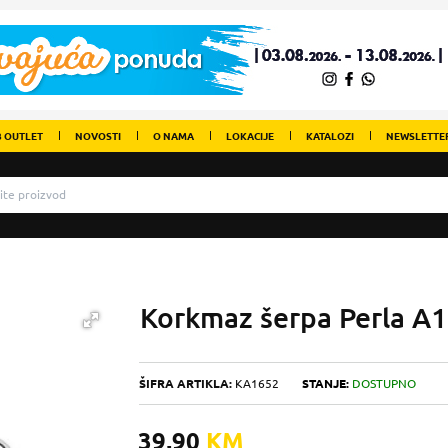
 OUTLET
NOVOSTI
O NAMA
LOKACIJE
KATALOZI
NEWSLETTE
Korkmaz šerpa Perla A
ŠIFRA ARTIKLA:
KA1652
STANJE:
DOSTUPNO
39,90
KM