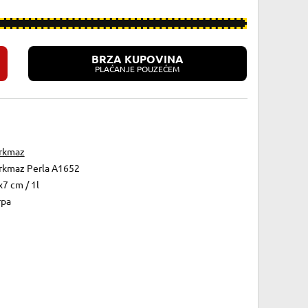
BRZA KUPOVINA
PLAĆANJE POUZEĆEM
rkmaz
rkmaz Perla A1652
7 cm / 1l
rpa