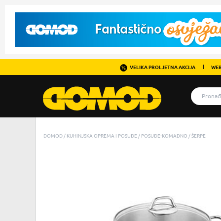
VELIKA PROLJETNA AKCIJA
WEB
DOMOD
KUHINJSKA OPREMA I POSUĐE
POSUĐE-KOMADNO
ŠERPE