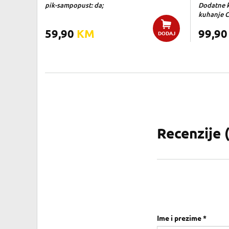
pik-sampopust: da;
Dodatne ka
kuhanje 
59,90
KM
99,9
DODAJ
Recenzije 
Ime i prezime *