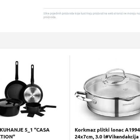
Slike pojedinih proizvoda koje ilustriraju proizvod na web stranici ne moraj
proizvoda.
 KUHANJE 5_1 "CASA
Korkmaz plitki lonac A1994
TION"
24x7cm, 3.0 l#Vikendakcija