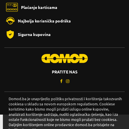
Plaćanje karticama
Najbolja korisnička podrška
Sigurna kupovina
PRATITE NAS
Domod.ba je unaprijedio politiku privatnosti i korištenja takozvanih
Copyright © 2026. DOMOD.
cookiesa u skladu sa novom europskom regulativom. Cookiese
Uslovi korištenja
.
koristimo kako bismo mogli pružati uslugu online kupovine,
analizirati korištenje sadržaja, nuditi oglašivačka rješenja, kao i za
ostale funkcionalnosti koje ne bismo mogli pružati bez cookiesa.
Daljnjim korištenjem online prodavnice domod.ba pristajete na