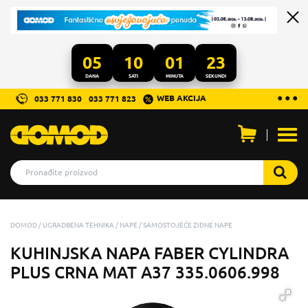
05
10
01
23
DANA
SATI
MINUTA
SEKUNDI
...
● ● ●
WEB AKCIJA
033 771 830
033 771 823
Otvo
men
DOMOD
UGRADBENA TEHNIKA
NAPE
SAMOSTOJEĆE ZIDNE NAPE
KUHINJSKA NAPA FABER CYLINDRA
PLUS CRNA MAT A37 335.0606.998