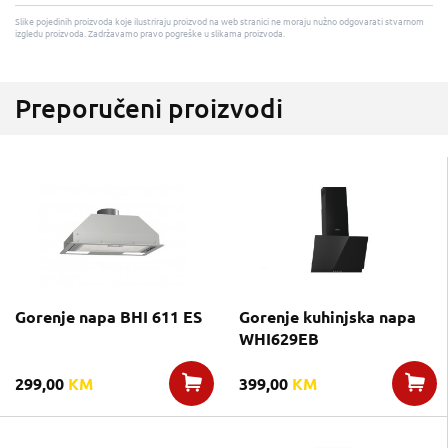
Slike pojedinih proizvoda koje ilustriraju proizvod na web stranici ne moraju nužno odgovarati stvarnom
izgledu proizvoda. Zadržavamo pravo pogreške u slikama proizvoda.
Preporučeni proizvodi
Gorenje napa BHI 611 ES
Gorenje kuhinjska napa
WHI629EB
299,00
KM
399,00
KM