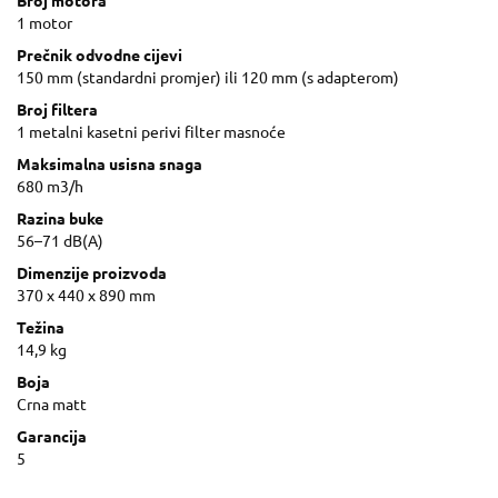
Broj motora
1 motor
Prečnik odvodne cijevi
150 mm (standardni promjer) ili 120 mm (s adapterom)
Broj filtera
1 metalni kasetni perivi filter masnoće
Maksimalna usisna snaga
680 m3/h
Razina buke
56–71 dB(A)
Dimenzije proizvoda
370 x 440 x 890 mm
Težina
14,9 kg
Boja
Crna matt
Garancija
5