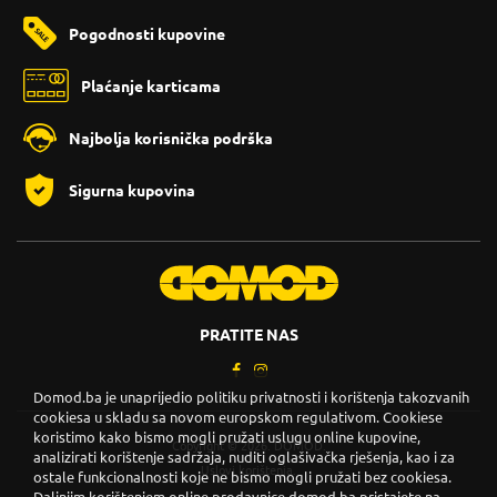
Pogodnosti kupovine
Plaćanje karticama
Najbolja korisnička podrška
Sigurna kupovina
PRATITE NAS
Domod.ba je unaprijedio politiku privatnosti i korištenja takozvanih
cookiesa u skladu sa novom europskom regulativom. Cookiese
koristimo kako bismo mogli pružati uslugu online kupovine,
Copyright © 2026. DOMOD.
analizirati korištenje sadržaja, nuditi oglašivačka rješenja, kao i za
Uslovi korištenja
.
ostale funkcionalnosti koje ne bismo mogli pružati bez cookiesa.