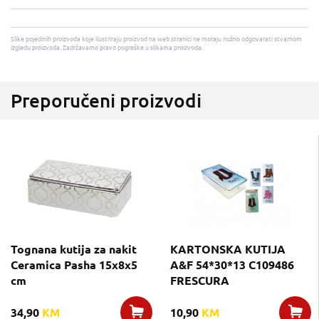
Slike pojedinih proizvoda koje ilustriraju proizvod na web stranici ne moraju nužno odgovarati stvarnom
izgledu proizvoda. Zadržavamo pravo pogreške u slikama proizvoda.
Preporučeni proizvodi
Tognana kutija za nakit
KARTONSKA KUTIJA
Ceramica Pasha 15x8x5
A&F 54*30*13 C109486
cm
FRESCURA
34,90
KM
10,90
KM