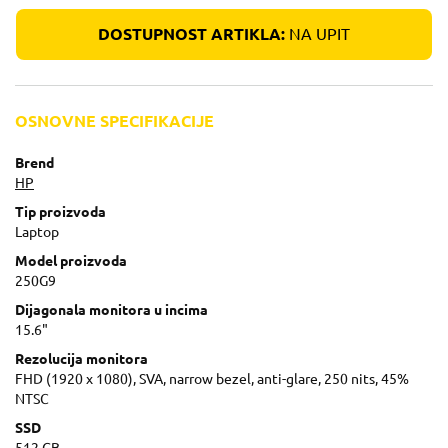
DOSTUPNOST ARTIKLA:
NA UPIT
OSNOVNE SPECIFIKACIJE
Brend
HP
Tip proizvoda
Laptop
Model proizvoda
250G9
Dijagonala monitora u incima
15.6"
Rezolucija monitora
FHD (1920 x 1080), SVA, narrow bezel, anti-glare, 250 nits, 45%
NTSC
SSD