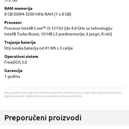
512 GB
RAM memorija
8 GB DDR4-3200 MHz RAM (1 x 8 GB)
Procesor
Procesor Intel® Core™ i3-1215U (do 4,4 GHz uz tehnologiju
Intel® Turbo Boost, 10 MB L3 predmemorije, 6 jezgri, 8 niti)
Trajanje baterije
litij-ionska baterija od 41 Wh s 3 celije
Operativni sistem
FreeDOS 3.0
Garancija
1 godina
Slike pojedinih proizvoda koje ilustriraju proizvod na web stranici ne moraju nužno odgovarati stvarnom
izgledu proizvoda. Zadržavamo pravo pogreške u slikama proizvoda.
Preporučeni proizvodi