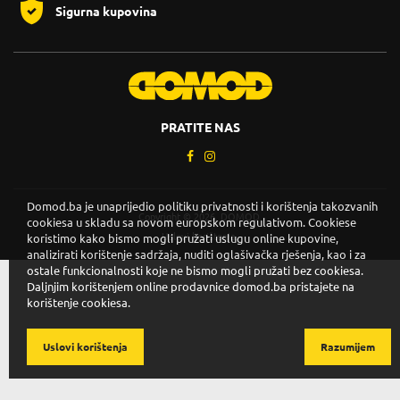
Sigurna kupovina
PRATITE NAS
Domod.ba je unaprijedio politiku privatnosti i korištenja takozvanih
Copyright © 2026. DOMOD.
cookiesa u skladu sa novom europskom regulativom. Cookiese
Uslovi korištenja
.
koristimo kako bismo mogli pružati uslugu online kupovine,
analizirati korištenje sadržaja, nuditi oglašivačka rješenja, kao i za
ostale funkcionalnosti koje ne bismo mogli pružati bez cookiesa.
Daljnjim korištenjem online prodavnice domod.ba pristajete na
korištenje cookiesa.
Uslovi korištenja
Razumijem