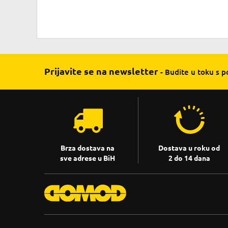
Prijavite se na newsletter
- Budite u toku s 
Brza dostava na
Dostava u roku od
sve adrese u BiH
2 do 14 dana