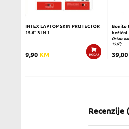
INTEX LAPTOP SKIN PROTECTOR
Bonito 
15.6" 3 IN 1
bežični
Ostale kak
15,6";
9,90
KM
39,0
DODAJ
Recenzije 