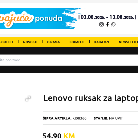
 OUTLET
NOVOSTI
O NAMA
LOKACIJE
KATALOZI
NEWSLETTE
Lenovo ruksak za lapt
ŠIFRA ARTIKLA:
KI08360
STANJE:
NA UPIT
54,90
KM