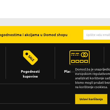
pogodnostima i akcijama u Domod shopu
Domod.ba je unaprijedio 
Pogodnosti
Plaćanje karticama
europskom regulativom. 
kupovine
analizirati korištenje sa
bismo mogli pružati bez
na korištenje cookiesa.
Uslovi korištenja