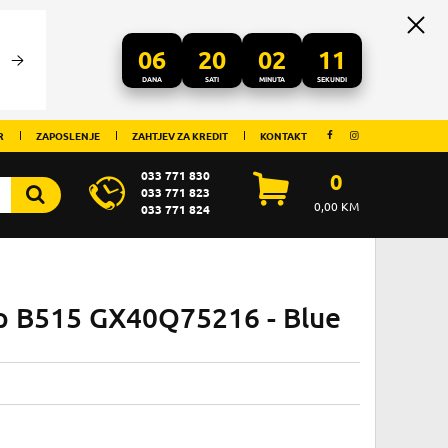
06
20
02
11
DANA
SATI
MINUTA
SEKUNDI
R
ZAPOSLENJE
ZAHTJEV ZA KREDIT
KONTAKT
033 771 830
0
033 771 823
0,00
KM
033 771 824
op B515 GX40Q75216 - Blue