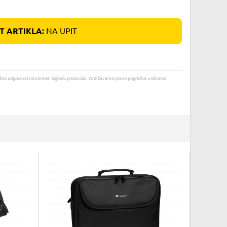
 ARTIKLA:
NA UPIT
u nužno odgovarati stvarnom izgledu proizvoda. Zadržavamo pravo pogreške u slikama