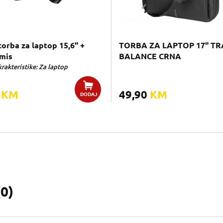
torba za laptop 15,6" +
TORBA ZA LAPTOP 17" T
 mis
BALANCE CRNA
rakteristike: Za laptop
0
KM
49,90
KM
DODAJ
(
0
)