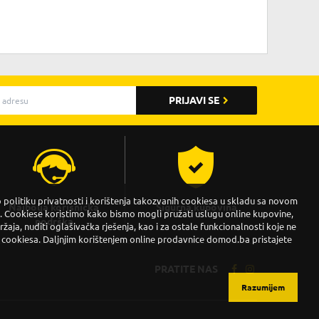
PRIJAVI SE
politiku privatnosti i korištenja takozvanih cookiesa u skladu sa novom
Najbolja korisnička
Sigurna kupovina
Cookiese koristimo kako bismo mogli pružati uslugu online kupovine,
podrška
držaja, nuditi oglašivačka rješenja, kao i za ostale funkcionalnosti koje ne
 cookiesa. Daljnjim korištenjem online prodavnice domod.ba pristajete
PRATITE NAS
Razumijem