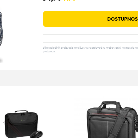
DOSTUPNOST
Slike pojedinih proizvoda koje ilustriraju proizvod na web stranici ne moraj
proizvoda.