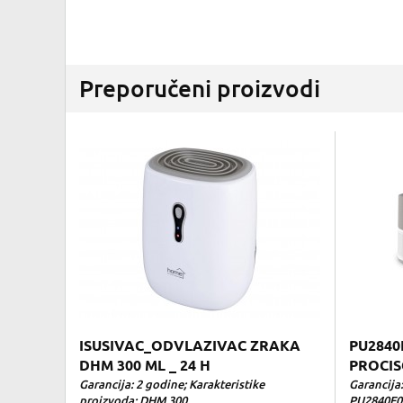
Preporučeni proizvodi
ISUSIVAC_ODVLAZIVAC ZRAKA
PU2840
DHM 300 ML _ 24 H
PROCIS
Garancija: 2 godine; Karakteristike
Garancija
proizvoda: DHM 300...
PU2840F0 