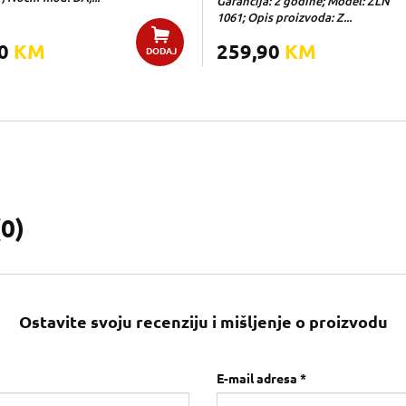
Garancija: 2 godine; Model: ZLN
1061; Opis proizvoda: Z...
00
KM
259,90
KM
DODAJ
(
0
)
Ostavite svoju recenziju i mišljenje o proizvodu
E-mail adresa *