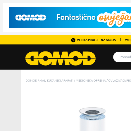
VELIKA PROLJETNA AKCIJA
WEB
DOMOD
MALI KUĆANSKI APARATI
MEDICINSKA OPREMA
OVLAZIVACI/PRO