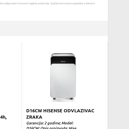
u nužno odgovarati stvarnom izgledu proizvoda. Zadržavamo pravo pogreške u slikama
D16CW HISENSE ODVLAZIVAC
4h,
ZRAKA
Garancija: 2 godine; Model:
D16CW; Opis proizvoda: Hise...