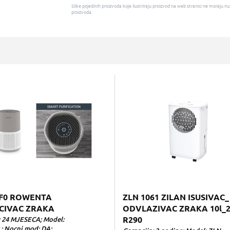
Slike pojedinih proizvoda koje ilustriraju proizvod na web stranici ne moraj
proizvoda.
F0 ROWENTA
ZLN 1061 ZILAN ISUSIVAC_
CIVAC ZRAKA
ODVLAZIVAC ZRAKA 10l_2
: 24 MJESECA; Model:
R290
; Nocni mod: DA;...