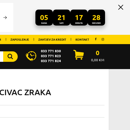
05
21
17
27
DANA
SATI
MINUTA
SEKUNDI
R
ZAPOSLENJE
ZAHTJEV ZA KREDIT
KONTAKT
033 771 830
0
033 771 823
0,00
KM
033 771 824
SCIVAC ZRAKA