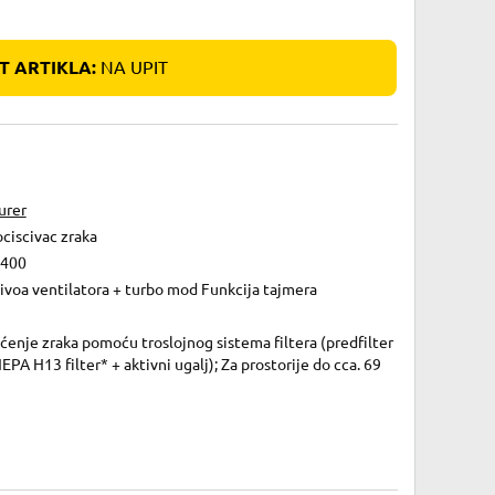
 ARTIKLA:
NA UPIT
urer
ciscivac zraka
 400
ivoa ventilatora + turbo mod Funkcija tajmera
ćenje zraka pomoću troslojnog sistema filtera (predfilter
EPA H13 filter* + aktivni ugalj); Za prostorije do cca. 69
2