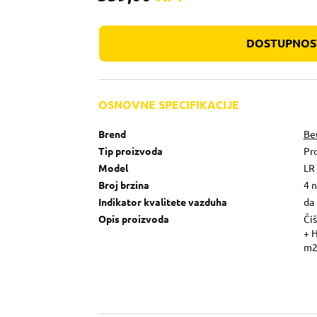
DOSTUPNOST
OSNOVNE SPECIFIKACIJE
Brend
Be
Tip proizvoda
Pro
Model
LR
Broj brzina
4 n
Indikator kvalitete vazduha
da
Opis proizvoda
Čiš
+ H
m