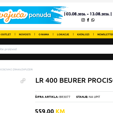
 OUTLET
NOVOSTI
O NAMA
LOKACIJE
KATALOZI
NEWSLETTE
CISCIVACI ZRAKA/DIFUZERI
LR 400 BEURER PROCI
ŠIFRA ARTIKLA:
BR3077
STANJE:
NA UPIT
559,00
KM