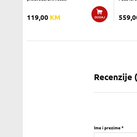
119,00
KM
559,
DODAJ
Recenzije 
Ime i prezime *