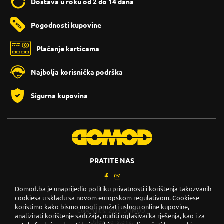
Dostava u roku od 2 do 14 dana
Pogodnosti kupovine
Plaćanje karticama
Najbolja korisnička podrška
Sigurna kupovina
PRATITE NAS
Domod.ba je unaprijedio politiku privatnosti i korištenja takozvanih
cookiesa u skladu sa novom europskom regulativom. Cookiese
koristimo kako bismo mogli pružati uslugu online kupovine,
Copyright © 2026. DOMOD.
analizirati korištenje sadržaja, nuditi oglašivačka rješenja, kao i za
Uslovi korištenja
.