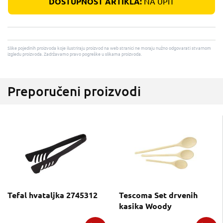
DOSTUPNOST ARTIKLA:
NA UPIT
Slike pojedinih proizvoda koje ilustriraju proizvod na web stranici ne moraju nužno odgovarati stvarnom
izgledu proizvoda. Zadržavamo pravo pogreške u slikama proizvoda.
Preporučeni proizvodi
Tefal hvataljka 2745312
Tescoma Set drvenih
kasika Woody