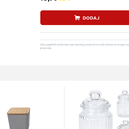
DODAJ
Slike pojedinih proizvoda koje ilustriraju proizvod na web stranici ne moraj
proizvoda.