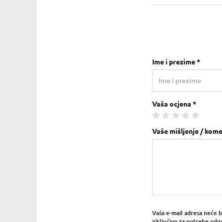
Ime i prezime *
Vaša ocjena *
Vaše mišljenje / kome
Vaša e-mail adresa neće bit
isključivo za potrebe odg