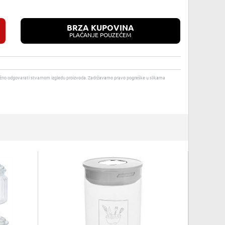
BRZA KUPOVINA
PLAĆANJE POUZEĆEM
u nužno odgovarati stvarnom izgledu proizvoda. Zadržavamo pravo pogreške u slikama