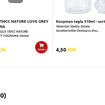
750CC NATURE LOVE GREY
Koopman tegla 310ml - sor
NA
Materijal: Staklo; Ostale
karakteristike: Dostupna dva...
EGLA 750CC NATURE
Y TOGNANA; Ostale
KM
4,50
KM
DODAJ
(
0
)