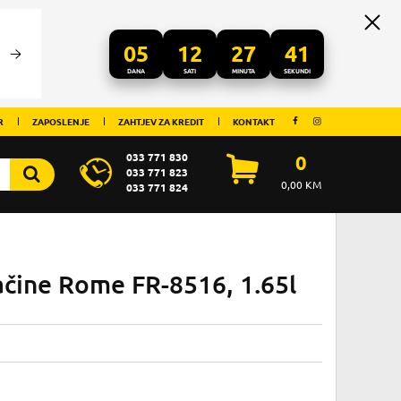
05
12
27
41
DANA
SATI
MINUTA
SEKUNDI
R
ZAPOSLENJE
ZAHTJEV ZA KREDIT
KONTAKT
033 771 830
0
033 771 823
0,00
KM
033 771 824
začine Rome FR-8516, 1.65l