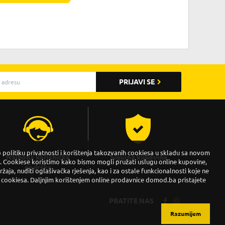
PRIJAVI SE
politiku privatnosti i korištenja takozvanih cookiesa u skladu sa novom
Najbolja korisnička
Sigurna kupovina
Cookiese koristimo kako bismo mogli pružati uslugu online kupovine,
podrška
držaja, nuditi oglašivačka rješenja, kao i za ostale funkcionalnosti koje ne
 cookiesa. Daljnjim korištenjem online prodavnice domod.ba pristajete
PRATITE NAS
Razumijem