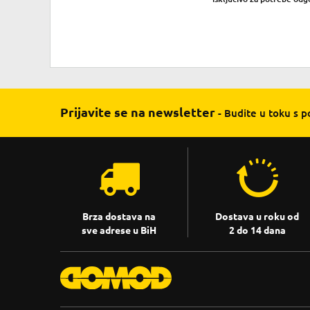
Prijavite se na newsletter
- Budite u toku s 
Brza dostava na
Dostava u roku od
sve adrese u BiH
2 do 14 dana