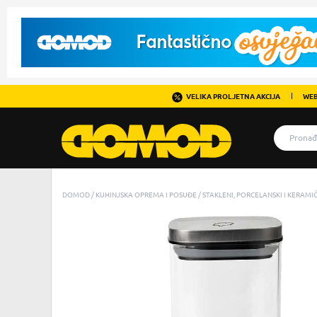
VELIKA PROLJETNA AKCIJA
WEB
DOMOD
KUHINJSKA OPREMA I POSUĐE
STAKLENI, PORCELANSKI I KERAM