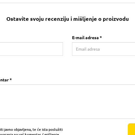
Ostavite svoju recenziju i mišljenje o proizvodu
E-mail adresa *
ntar *
i javno objavljena, te će ista poslužiti
ovaranja na vaš komentar / mišljenje.