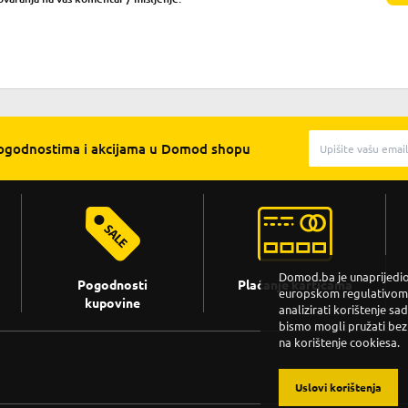
pogodnostima i akcijama u Domod shopu
Domod.ba je unaprijedio 
Pogodnosti
Plaćanje karticama
europskom regulativom. 
kupovine
analizirati korištenje sa
bismo mogli pružati bez
na korištenje cookiesa.
Uslovi korištenja