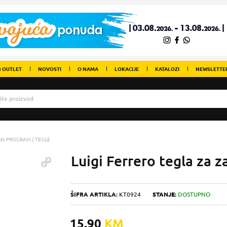
 OUTLET
NOVOSTI
O NAMA
LOKACIJE
KATALOZI
NEWSLETTE
IČKI PROGRAM
TEGLE
Luigi Ferrero tegla za 
ŠIFRA ARTIKLA:
KT0924
STANJE:
DOSTUPNO
15,90
KM