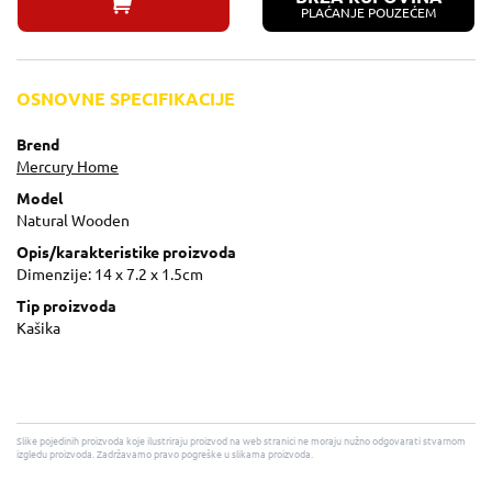
PLAĆANJE POUZEĆEM
OSNOVNE SPECIFIKACIJE
Brend
Mercury Home
Model
Natural Wooden
Opis/karakteristike proizvoda
Dimenzije: 14 x 7.2 x 1.5cm
Tip proizvoda
Kašika
Slike pojedinih proizvoda koje ilustriraju proizvod na web stranici ne moraju nužno odgovarati stvarnom
izgledu proizvoda. Zadržavamo pravo pogreške u slikama proizvoda.