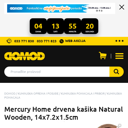
04
13
55
20
DANA
SATI
MINUTA
SEKUNDI
...
● ● ●
WEB AKCIJA
033 771 830
033 771 823
Otvo
men
DOMOD
KUHINJSKA OPREMA I POSUĐE
KUHINJSKA POMAGALA I PRIBOR
KUHINJSKA
POMAGALA
Mercury Home drvena kašika Natural
Wooden, 14x7.2x1.5cm