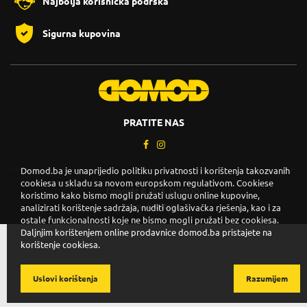
Najbolja korisnička podrška
Sigurna kupovina
PRATITE NAS
Domod.ba je unaprijedio politiku privatnosti i korištenja takozvanih
cookiesa u skladu sa novom europskom regulativom. Cookiese
Copyright © 2026. DOMOD.
koristimo kako bismo mogli pružati uslugu online kupovine,
Uslovi korištenja
.
analizirati korištenje sadržaja, nuditi oglašivačka rješenja, kao i za
ostale funkcionalnosti koje ne bismo mogli pružati bez cookiesa.
Daljnjim korištenjem online prodavnice domod.ba pristajete na
korištenje cookiesa.
Uslovi korištenja
Razumijem