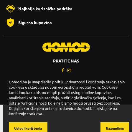
Najbolja korisnička podrška
Sigurna kupovina
PRATITE NAS
Domod.ba je unaprijedio politiku privatnosti i korištenja takozvanih
cookiesa u skladu sa novom europskom regulativom. Cookiese
Copyright © 2026. DOMOD.
koristimo kako bismo mogli pružati uslugu online kupovine,
Uslovi korištenja
.
analizirati korištenje sadržaja, nuditi oglašivačka rješenja, kao i za
ostale funkcionalnosti koje ne bismo mogli pružati bez cookiesa.
Daljnjim korištenjem online prodavnice domod.ba pristajete na
korištenje cookiesa.
Uslovi korištenja
Razumijem