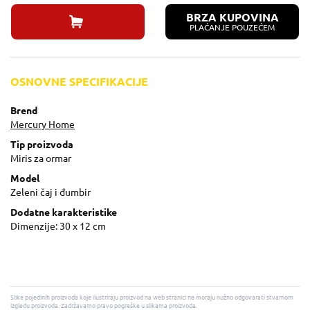
BRZA KUPOVINA
PLAĆANJE POUZEĆEM
OSNOVNE SPECIFIKACIJE
Brend
Mercury Home
Tip proizvoda
Miris za ormar
Model
Zeleni čaj i đumbir
Dodatne karakteristike
Dimenzije: 30 x 12 cm
Slike pojedinih proizvoda koje ilustriraju proizvod na web stranici ne moraju nužno odgovarati stvarnom
izgledu proizvoda. Zadržavamo pravo pogreške u slikama proizvoda.