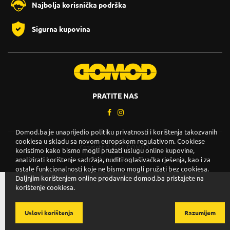
Najbolja korisnička podrška
Sigurna kupovina
PRATITE NAS
Domod.ba je unaprijedio politiku privatnosti i korištenja takozvanih
cookiesa u skladu sa novom europskom regulativom. Cookiese
Copyright © 2026. DOMOD.
koristimo kako bismo mogli pružati uslugu online kupovine,
Uslovi korištenja
.
analizirati korištenje sadržaja, nuditi oglašivačka rješenja, kao i za
ostale funkcionalnosti koje ne bismo mogli pružati bez cookiesa.
Daljnjim korištenjem online prodavnice domod.ba pristajete na
korištenje cookiesa.
Uslovi korištenja
Razumijem