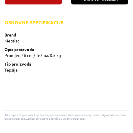
OSNOVNE SPECIFIKACIJE
Brend
Metalac
Opis proizvoda
Promjer: 26 cm / Težina: 0.5 kg
Tip proizvoda
Tepsija
Slike pojedinih proizvoda koje ilustriraju proizvod na web stranici ne moraju nužno odgovarati stvarnom
izgledu proizvoda. Zadržavamo pravo pogreške u slikama proizvoda.