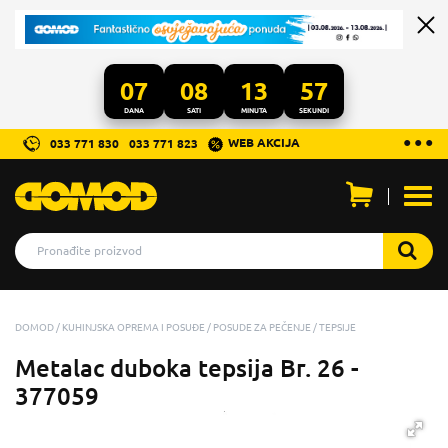
07
08
13
57
DANA
SATI
MINUTA
SEKUNDI
...
● ● ●
WEB AKCIJA
033 771 830
033 771 823
Otvo
men
DOMOD
KUHINJSKA OPREMA I POSUĐE
POSUDE ZA PEČENJE
TEPSIJE
Metalac duboka tepsija Br. 26 -
377059