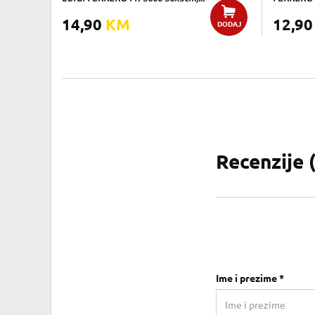
14,90
KM
12,9
DODAJ
Recenzije 
Ime i prezime *