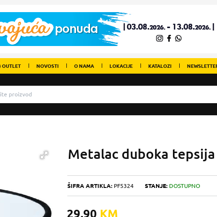
 OUTLET
NOVOSTI
O NAMA
LOKACIJE
KATALOZI
NEWSLETTE
Metalac duboka tepsija 
ŠIFRA ARTIKLA:
PF5324
STANJE:
DOSTUPNO
29,90
KM