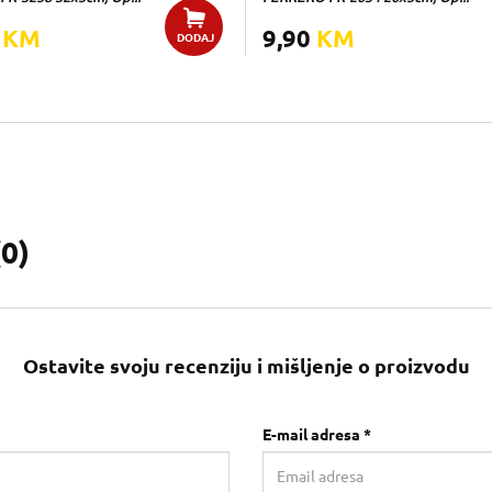
0
KM
9,90
KM
DODAJ
(
0
)
Ostavite svoju recenziju i mišljenje o proizvodu
E-mail adresa *