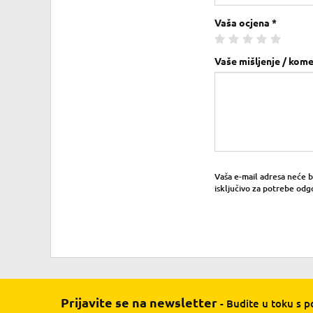
Vaša ocjena *
Vaše mišljenje / kome
Vaša e-mail adresa neće bit
isključivo za potrebe odg
Prijavite se na newsletter
- Budite u toku s 