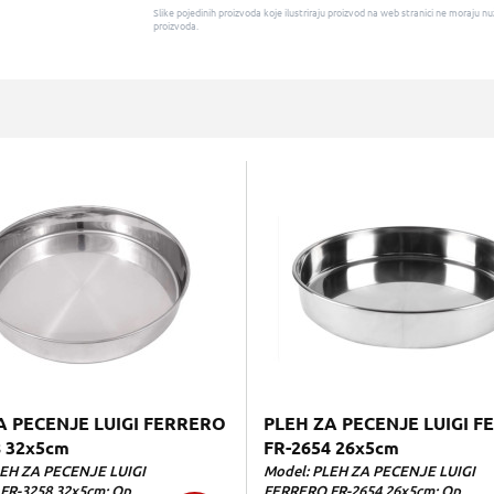
Slike pojedinih proizvoda koje ilustriraju proizvod na web stranici ne moraj
proizvoda.
A PECENJE LUIGI FERRERO
PLEH ZA PECENJE LUIGI 
8 32x5cm
FR-2654 26x5cm
LEH ZA PECENJE LUIGI
Model: PLEH ZA PECENJE LUIGI
R-3258 32x5cm; Op...
FERRERO FR-2654 26x5cm; Op...