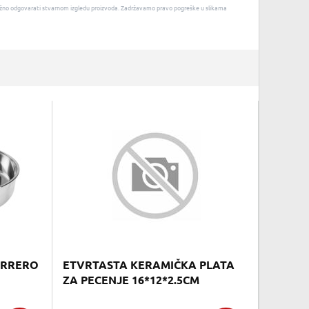
u nužno odgovarati stvarnom izgledu proizvoda. Zadržavamo pravo pogreške u slikama
FERRERO
ETVRTASTA KERAMIČKA PLATA
ZA PECENJE 16*12*2.5CM