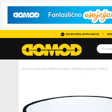
VELIKA PROLJETNA AKCIJA
WEB
DOMOD
KUHINJSKA OPREMA I POSUĐE
POSUDE ZA PEČENJE
TEPSIJE