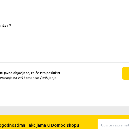
ntar *
i javno objavljena, te će ista poslužiti
ovaranja na vaš komentar / mišljenje.
pogodnostima i akcijama u Domod shopu