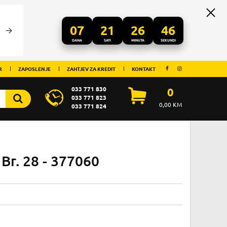
07
21
26
46
DANA
SATI
MINUTA
SEKUNDI
R
ZAPOSLENJE
ZAHTJEV ZA KREDIT
KONTAKT
033 771 830
0
033 771 823
0,00
KM
033 771 824
Br. 28 - 377060