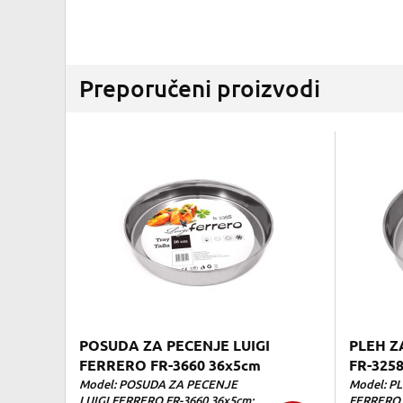
Preporučeni proizvodi
POSUDA ZA PECENJE LUIGI
PLEH Z
FERRERO FR-3660 36x5cm
FR-325
Model: POSUDA ZA PECENJE
Model: P
LUIGI FERRERO FR-3660 36x5cm;...
FERRERO F