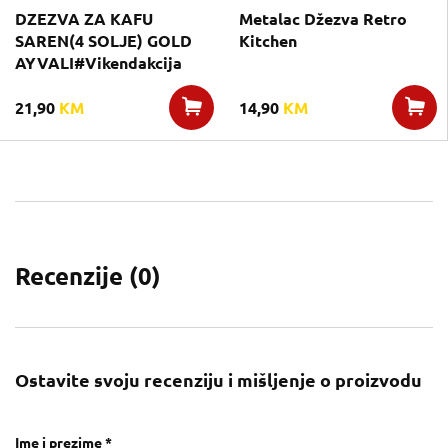
DZEZVA ZA KAFU
Metalac Džezva Retro
SAREN(4 SOLJE) GOLD
Kitchen
AYVALI#Vikendakcija
21,90
KM
14,90
KM
Recenzije (
0
)
Ostavite svoju recenziju i mišljenje o proizvodu
Ime i prezime *