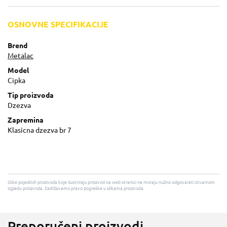
OSNOVNE SPECIFIKACIJE
Brend
Metalac
Model
Cipka
Tip proizvoda
Dzezva
Zapremina
Klasicna dzezva br 7
Slike pojedinih proizvoda koje ilustriraju proizvod na web stranici ne moraju nužno odgovarati stvarnom
izgledu proizvoda. Zadržavamo pravo pogreške u slikama proizvoda.
Preporučeni proizvodi