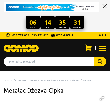
06
14
35
31
DANA
SATI
MINUTA
SEKUNDI
...
● ● ●
WEB AKCIJA
033 771 830
033 771 823
Otvo
men
DOMOD
KUHINJSKA OPREMA I POSUĐE
PROGRAM ZA ČAJ/KAFU
DŽEZVE
Metalac Džezva Cipka