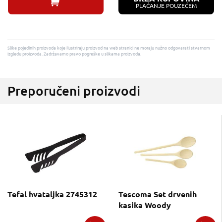
PLAĆANJE POUZEĆEM
Slike pojedinih proizvoda koje ilustriraju proizvod na web stranici ne moraju nužno odgovarati stvarnom
izgledu proizvoda. Zadržavamo pravo pogreške u slikama proizvoda.
Preporučeni proizvodi
Tefal hvataljka 2745312
Tescoma Set drvenih
kasika Woody