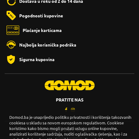
Dostava u roku od 2 do 14 dana
Pogodnosti kupovine
Plaćanje karticama
Najbolja korisnička podrška
Sigurna kupovina
PRATITE NAS
Domod.ba je unaprijedio politiku privatnosti i korištenja takozvanih
cookiesa u skladu sa novom europskom regulativom. Cookiese
koristimo kako bismo mogli pružati uslugu online kupovine,
Copyright © 2026. DOMOD.
analizirati korištenje sadržaja, nuditi oglašivačka rješenja, kao i za
Uslovi korištenja
.