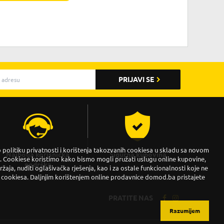
PRIJAVI SE
politiku privatnosti i korištenja takozvanih cookiesa u skladu sa novom
Najbolja korisnička
Sigurna kupovina
Cookiese koristimo kako bismo mogli pružati uslugu online kupovine,
podrška
držaja, nuditi oglašivačka rješenja, kao i za ostale funkcionalnosti koje ne
 cookiesa. Daljnjim korištenjem online prodavnice domod.ba pristajete
PRATITE NAS
Razumijem