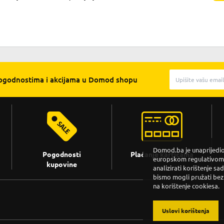
pogodnostima i akcijama u Domod shopu
Domod.ba je unaprijedio 
Pogodnosti
Plaćanje karticama
europskom regulativom. 
kupovine
analizirati korištenje sa
bismo mogli pružati bez
na korištenje cookiesa.
Uslovi korištenja