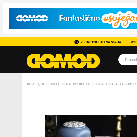
VELIKA PROLJETNA AKCIJA
WEB
DOMOD
KUHINJSKA OPREMA I POSUĐE
KUHINJSKA POMAGALA I PRIBOR