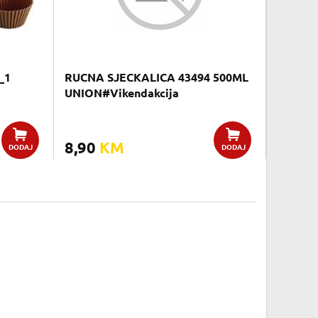
_1
RUCNA SJECKALICA 43494 500ML
UNION#Vikendakcija
8,90
KM
DODAJ
DODAJ