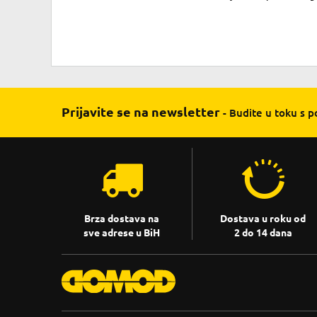
Prijavite se na newsletter
- Budite u toku s 
Brza dostava na
Dostava u roku od
sve adrese u BiH
2 do 14 dana