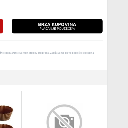
BRZA KUPOVINA
PLAĆANJE POUZEĆEM
u nužno odgovarati stvarnom izgledu proizvoda. Zadržavamo pravo pogreške u slikama