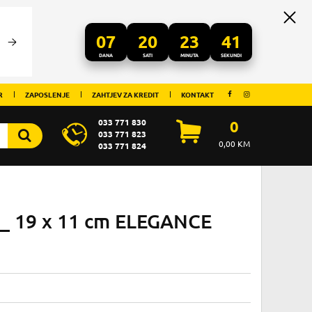
07
20
23
41
DANA
SATI
MINUTA
SEKUNDI
R
ZAPOSLENJE
ZAHTJEV ZA KREDIT
KONTAKT
033 771 830
0
033 771 823
0,00
KM
033 771 824
_ 19 x 11 cm ELEGANCE