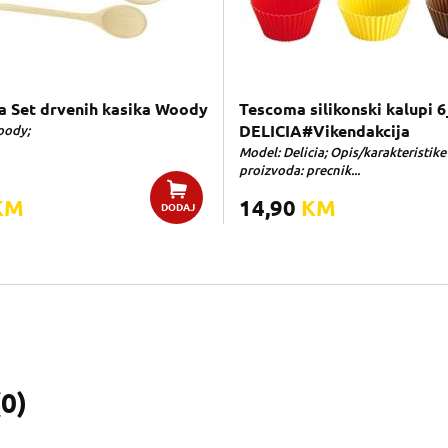
 Set drvenih kasika Woody
Tescoma silikonski kalupi 6
oody;
DELICIA#Vikendakcija
Model: Delicia; Opis/karakteristike
proizvoda: precnik...
KM
14,90
KM
DODAJ
(
0
)