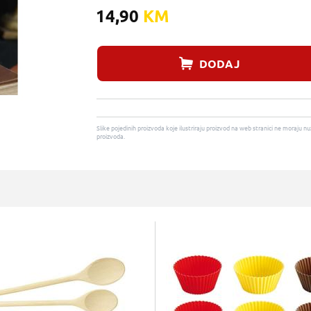
14,90
KM
DODAJ
Slike pojedinih proizvoda koje ilustriraju proizvod na web stranici ne moraj
proizvoda.