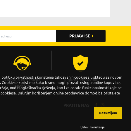
PRIJAVI SE
politiku privatnosti i korištenja takozvanih cookiesa u skladu sa novom
Najbolja korisnička
Sigurna kupovina
Cookiese koristimo kako bismo mogli pružati uslugu online kupovine,
podrška
držaja, nuditi oglašivačka rješenja, kao i za ostale funkcionalnosti koje ne
 cookiesa. Daljnjim korištenjem online prodavnice domod.ba pristajete
PRATITE NAS
Razumijem
Uslovi korištenja
.