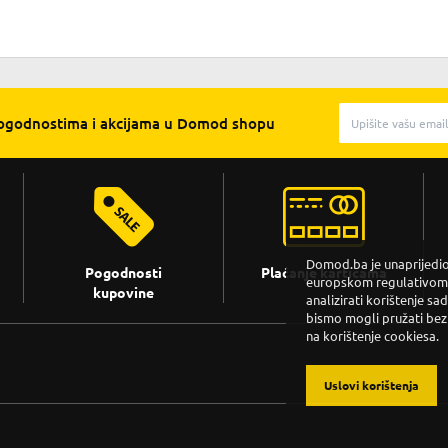
pogodnostima i akcijama u Domod shopu
Domod.ba je unaprijedio 
Pogodnosti
Plaćanje karticama
europskom regulativom. 
kupovine
analizirati korištenje sa
bismo mogli pružati bez
na korištenje cookiesa.
Uslovi korištenja