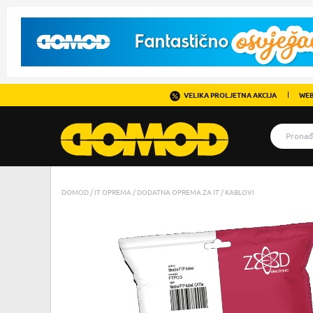
VELIKA PROLJETNA AKCIJA
WEB
DOMOD
IT OPREMA
DODATNA OPREMA ZA IT
KABLOVI