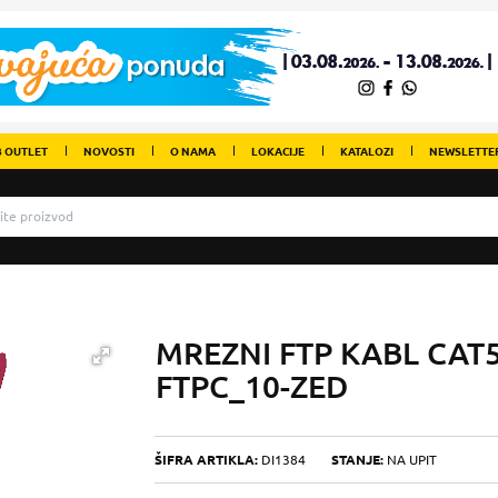
 OUTLET
NOVOSTI
O NAMA
LOKACIJE
KATALOZI
NEWSLETTE
MREZNI FTP KABL CAT
FTPC_10-ZED
ŠIFRA ARTIKLA:
DI1384
STANJE:
NA UPIT