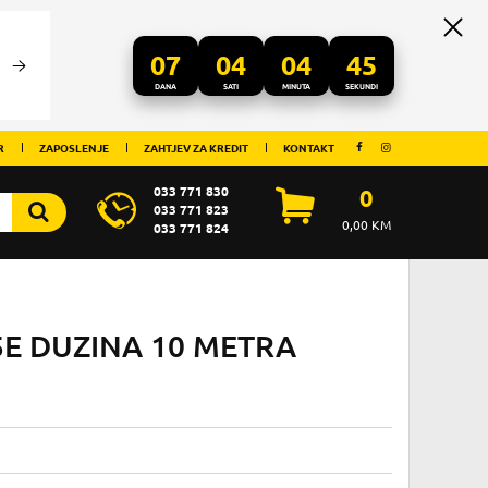
07
04
04
45
DANA
SATI
MINUTA
SEKUNDI
R
ZAPOSLENJE
ZAHTJEV ZA KREDIT
KONTAKT
033 771 830
0
033 771 823
0,00
KM
033 771 824
5E DUZINA 10 METRA