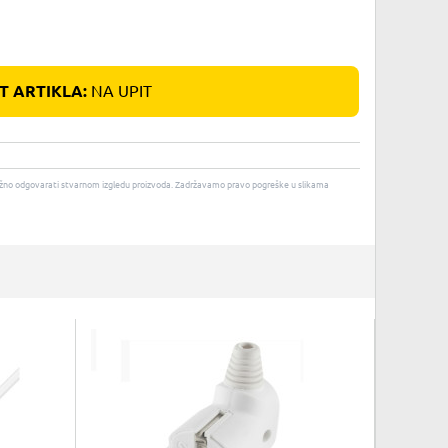
 ARTIKLA:
NA UPIT
u nužno odgovarati stvarnom izgledu proizvoda. Zadržavamo pravo pogreške u slikama