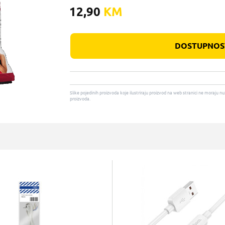
12,90
KM
DOSTUPNOST
Slike pojedinih proizvoda koje ilustriraju proizvod na web stranici ne moraj
proizvoda.