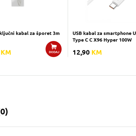
ključni kabal za šporet 3m
USB kabal za smartphone U
Type C C X96 Hyper 100W
0
KM
12,90
KM
DODAJ
(
0
)