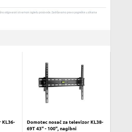
u nužno odgovarati stvarnom izgledu proizvoda. Zadržavamo pravo pogreške u slikama
r KL36-
Domotec nosač za televizor KL38-
69T 43" - 100", nagibni