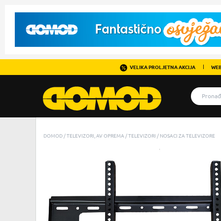
VELIKA PROLJETNA AKCIJA
WEB
DOMOD
TELEVIZORI, AV OPREMA
TELEVIZORI
NOSACI ZA TELEVIZORE