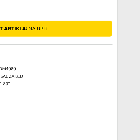
 ARTIKLA:
NA UPIT
DM4080
SAE ZA LCD
- 80"