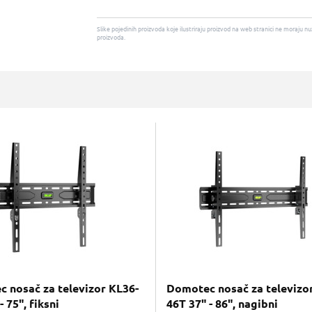
Slike pojedinih proizvoda koje ilustriraju proizvod na web stranici ne moraj
proizvoda.
 nosač za televizor KL36-
Domotec nosač za televizo
- 75", fiksni
46T 37" - 86", nagibni