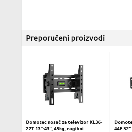
Preporučeni proizvodi
Domotec nosač za televizor KL36-
Domotec
22T 13"-43", 45kg, nagibni
44F 32" 