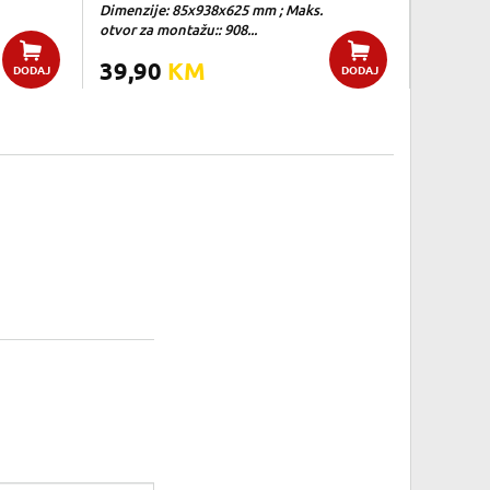
Dimenzije: 85x938x625 mm ; Maks.
otvor za montažu:: 908...
39,90
KM
DODAJ
DODAJ