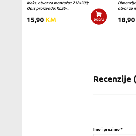
Maks. otvor za montažu:: 212x200;
Dimenzije
Opis proizvoda: KL36-...
otvor za m
15,90
KM
18,9
DODAJ
Recenzije 
Ime i prezime *