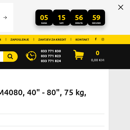
05
15
56
59
DANA
SATI
MINUTA
SEKUNDI
R
ZAPOSLENJE
ZAHTJEV ZA KREDIT
KONTAKT
033 771 830
0
033 771 823
0,00
KM
033 771 824
4080, 40" - 80", 75 kg,