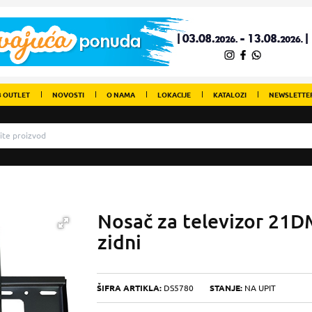
 OUTLET
NOVOSTI
O NAMA
LOKACIJE
KATALOZI
NEWSLETTE
Nosač za televizor 21DM
zidni
ŠIFRA ARTIKLA:
DS5780
STANJE:
NA UPIT