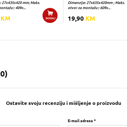
: 27x435x420 mm; Maks.
Dimenzije: 27x635x420mm ; Maks.
ontažu:: 409x...
otvor za montažu:: 609x...
0
KM
19,90
KM
DODAJ
(
0
)
Ostavite svoju recenziju i mišljenje o proizvodu
E-mail adresa *