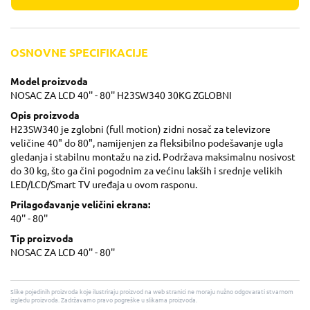
OSNOVNE SPECIFIKACIJE
Model proizvoda
NOSAC ZA LCD 40'' - 80'' H23SW340 30KG ZGLOBNI
Opis proizvoda
H23SW340 je zglobni (full motion) zidni nosač za televizore
veličine 40" do 80", namijenjen za fleksibilno podešavanje ugla
gledanja i stabilnu montažu na zid. Podržava maksimalnu nosivost
do 30 kg, što ga čini pogodnim za većinu lakših i srednje velikih
LED/LCD/Smart TV uređaja u ovom rasponu.
Prilagođavanje veličini ekrana:
40'' - 80''
Tip proizvoda
NOSAC ZA LCD 40'' - 80''
Slike pojedinih proizvoda koje ilustriraju proizvod na web stranici ne moraju nužno odgovarati stvarnom
izgledu proizvoda. Zadržavamo pravo pogreške u slikama proizvoda.