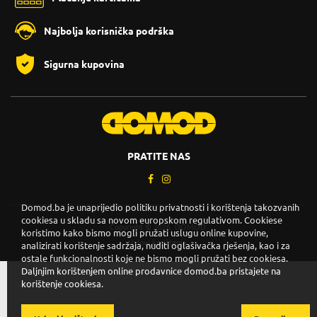
Najbolja korisnička podrška
Sigurna kupovina
PRATITE NAS
Domod.ba je unaprijedio politiku privatnosti i korištenja takozvanih
cookiesa u skladu sa novom europskom regulativom. Cookiese
Copyright © 2026. DOMOD.
koristimo kako bismo mogli pružati uslugu online kupovine,
Uslovi korištenja
.
analizirati korištenje sadržaja, nuditi oglašivačka rješenja, kao i za
ostale funkcionalnosti koje ne bismo mogli pružati bez cookiesa.
Daljnjim korištenjem online prodavnice domod.ba pristajete na
korištenje cookiesa.