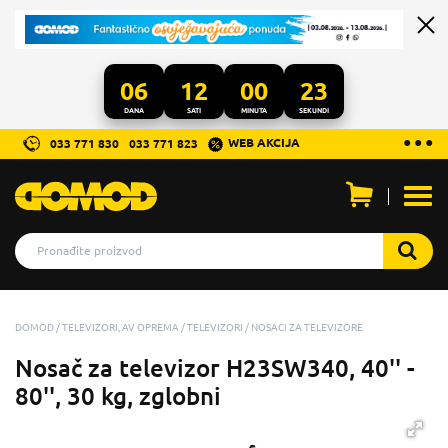
06
12
00
23
DANA
SATI
MINUTA
SEKUNDI
...
● ● ●
WEB AKCIJA
033 771 830
033 771 823
Otvo
men
DOMOD
TELEVIZORI, AV OPREMA
TELEVIZORI
NOSACI ZA TELEVIZORE
Nosač za televizor H23SW340, 40'' -
80'', 30 kg, zglobni