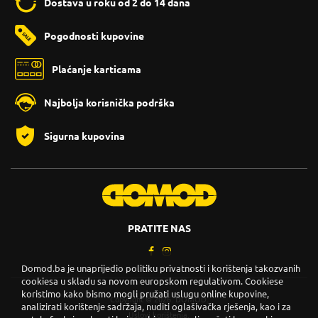
Dostava u roku od 2 do 14 dana
Pogodnosti kupovine
Plaćanje karticama
Najbolja korisnička podrška
Sigurna kupovina
PRATITE NAS
Domod.ba je unaprijedio politiku privatnosti i korištenja takozvanih
cookiesa u skladu sa novom europskom regulativom. Cookiese
koristimo kako bismo mogli pružati uslugu online kupovine,
Copyright © 2026. DOMOD.
analizirati korištenje sadržaja, nuditi oglašivačka rješenja, kao i za
Uslovi korištenja
.