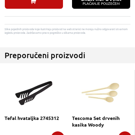
PLAĆANJE POUZEĆEM
Slike pojedinih proizvoda koje ilustriraju proizvod na web stranici ne moraju nužno odgovarati stvarnom
izgledu proizvoda. Zadržavamo pravo pogreške u slikama proizvoda.
Preporučeni proizvodi
Tefal hvataljka 2745312
Tescoma Set drvenih
kasika Woody