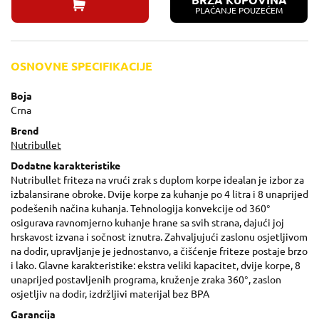
BRZA KUPOVINA
PLAĆANJE POUZEĆEM
OSNOVNE SPECIFIKACIJE
Boja
Crna
Brend
Nutribullet
Dodatne karakteristike
Nutribullet friteza na vrući zrak s duplom korpe idealan je izbor za
izbalansirane obroke. Dvije korpe za kuhanje po 4 litra i 8 unaprijed
podešenih načina kuhanja. Tehnologija konvekcije od 360°
osigurava ravnomjerno kuhanje hrane sa svih strana, dajući joj
hrskavost izvana i sočnost iznutra. Zahvaljujući zaslonu osjetljivom
na dodir, upravljanje je jednostanvo, a čišćenje friteze postaje brzo
i lako. Glavne karakteristike: ekstra veliki kapacitet, dvije korpe, 8
unaprijed postavljenih programa, kruženje zraka 360°, zaslon
osjetljiv na dodir, izdržljivi materijal bez BPA
Garancija