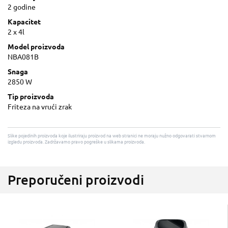
2 godine
Kapacitet
2 x 4l
Model proizvoda
NBA081B
Snaga
2850 W
Tip proizvoda
Friteza na vrući zrak
Slike pojedinih proizvoda koje ilustriraju proizvod na web stranici ne moraju nužno odgovarati stvarnom
izgledu proizvoda. Zadržavamo pravo pogreške u slikama proizvoda.
Preporučeni proizvodi