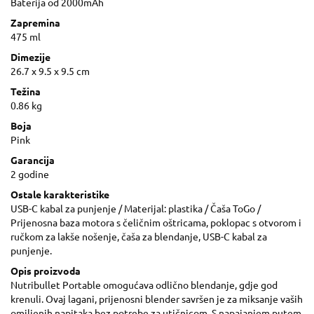
Baterija od 2000mAh
Zapremina
475 ml
Dimezije
26.7 x 9.5 x 9.5 cm
Težina
0.86 kg
Boja
Pink
Garancija
2 godine
Ostale karakteristike
USB-C kabal za punjenje / Materijal: plastika / Čaša ToGo /
Prijenosna baza motora s čeličnim oštricama, poklopac s otvorom i
ručkom za lakše nošenje, čaša za blendanje, USB-C kabal za
punjenje.
Opis proizvoda
Nutribullet Portable omogućava odlično blendanje, gdje god
krenuli. Ovaj lagani, prijenosni blender savršen je za miksanje vaših
omiljenih napitaka bez potrebe za utičnicom. S napajanjem putem