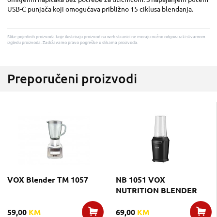
USB-C punjača koji omogućava približno 15 ciklusa blendanja.
Slike pojedinih proizvoda koje ilustriraju proizvod na web stranici ne moraju nužno odgovarati stvarnom
izgledu proizvoda. Zadržavamo pravo pogreške u slikama proizvoda.
Preporučeni proizvodi
VOX Blender TM 1057
NB 1051 VOX
NUTRITION BLENDER
59,00
KM
69,00
KM