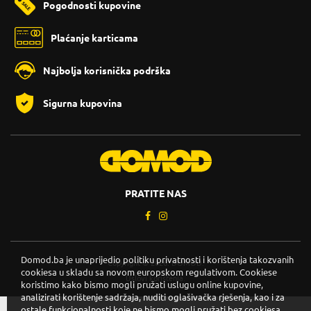
Pogodnosti kupovine
Plaćanje karticama
Najbolja korisnička podrška
Sigurna kupovina
PRATITE NAS
Domod.ba je unaprijedio politiku privatnosti i korištenja takozvanih
Copyright © 2026. DOMOD.
cookiesa u skladu sa novom europskom regulativom. Cookiese
Uslovi korištenja
.
koristimo kako bismo mogli pružati uslugu online kupovine,
analizirati korištenje sadržaja, nuditi oglašivačka rješenja, kao i za
ostale funkcionalnosti koje ne bismo mogli pružati bez cookiesa.