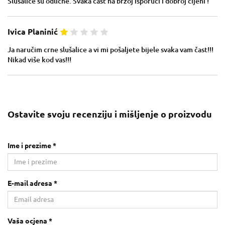
Slušalice su odlicne. Svaka cast na brzoj isporuci i dobroj cijeni !
Ivica Planinić
Ja naručim crne slušalice a vi mi pošaljete bijele svaka vam čast!!!
Nikad više kod vas!!!
Ostavite svoju recenziju i mišljenje o proizvodu
Ime i prezime *
E-mail adresa *
Vaša ocjena *