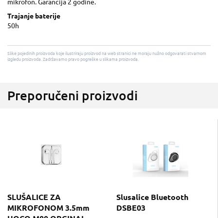
mikrofon. Garancija 2 godine.
Trajanje baterije
50h
Slike pojedinih proizvoda koje ilustriraju proizvod na web stranici ne moraju nužno odgovarati stvarnom
izgledu proizvoda. Zadržavamo pravo pogreške u slikama proizvoda.
Preporučeni proizvodi
SLUŠALICE ZA
Slusalice Bluetooth
MIKROFONOM 3.5mm
DSBE03