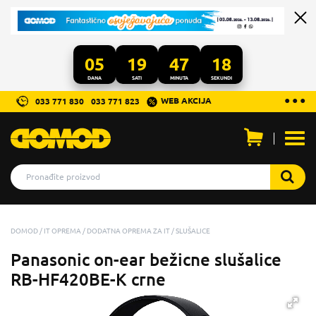
05
19
47
17
DANA
SATI
MINUTA
SEKUNDI
...
● ● ●
WEB AKCIJA
033 771 830
033 771 823
Otvo
men
DOMOD
IT OPREMA
DODATNA OPREMA ZA IT
SLUŠALICE
Panasonic on-ear bežicne slušalice
RB-HF420BE-K crne