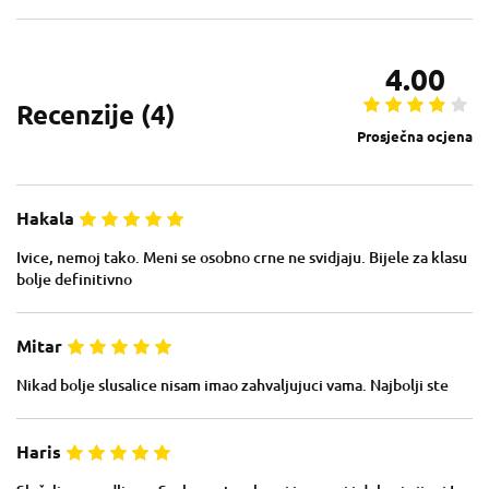
4.00
Recenzije (
4
)
Prosječna ocjena
Hakala
Ivice, nemoj tako. Meni se osobno crne ne svidjaju. Bijele za klasu
bolje definitivno
Mitar
Nikad bolje slusalice nisam imao zahvaljujuci vama. Najbolji ste
Haris