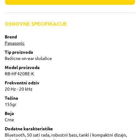
OSNOVNE SPECIFIKACIJE
Brend
Panasonic
Tip proizvoda
Bežicne on-ear slušalice
Model proizvoda
RB-HF420BE-K
Frekventni odziv
20 Hz - 20 kHz
Težina
155gr
Boja
Crne
Dodatne karakteristike
Bluetooth, 50 sati rada, robustni bass, tanki i kompaktni dizajn,