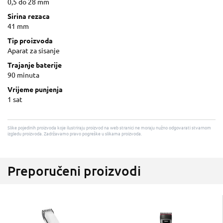
0,5 do 28 mm
Sirina rezaca
41 mm
Tip proizvoda
Aparat za sisanje
Trajanje baterije
90 minuta
Vrijeme punjenja
1 sat
Slike pojedinih proizvoda koje ilustriraju proizvod na web stranici ne moraju nužno odgovarati stvarnom
izgledu proizvoda. Zadržavamo pravo pogreške u slikama proizvoda.
Preporučeni proizvodi