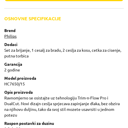
OSNOVNE SPECIFIKACIJE
Brend
Philips
Dodaci
Set za brijanje, 1 cesalj za bradu, 2 ceslja za kosu, cetka za cisenje,
putna torbica
Garancija
2 godine
Model proizvoda
HC7650/15
Opis proizvoda
Ravnomjerno se osistajte uz tehnologiju Trim-n-Flow Pro i
DualCut. Novi dizajn ceslja sprjecava zapinjanje dlaka, bez obzira
na njihovu duljinu, tako da svoj stil mozete usavrsiti u jednom
potezu
Raspon postavki za duzinu