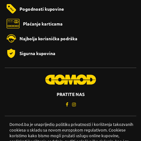
Pogodnosti kupovine
Plaćanje karticama
Najbolja korisnička podrška
Sigurna kupovina
PRATITE NAS
Domod.ba je unaprijedio politiku privatnosti i korištenja takozvanih
Copyright © 2026. DOMOD.
cookiesa u skladu sa novom europskom regulativom. Cookiese
Uslovi korištenja
.
koristimo kako bismo mogli pružati uslugu online kupovine,