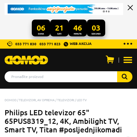
06
21
46
02
DANA
SATI
MINUTA
SEKUNDI
...
● ● ●
WEB AKCIJA
033 771 830
033 771 823
Otvo
men
DOMOD
TELEVIZORI, AV OPREMA
TELEVIZORI
LED TV
Philips LED televizor 65"
65PUS8319_12, 4K, Ambilight TV,
Smart TV, Titan #posljednjikomadi