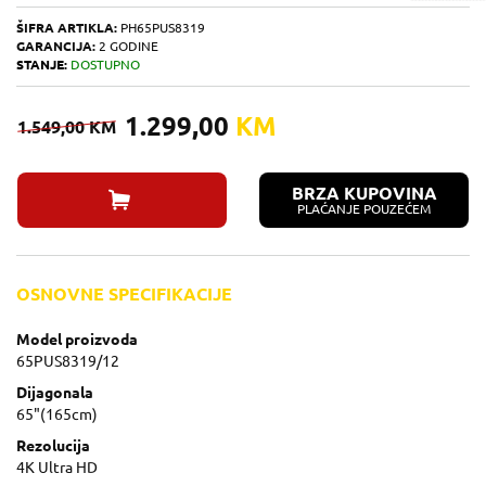
ŠIFRA ARTIKLA:
PH65PUS8319
GARANCIJA:
2 GODINE
STANJE:
DOSTUPNO
1.299,00
KM
1.549,00
KM
BRZA KUPOVINA
PLAĆANJE POUZEĆEM
OSNOVNE SPECIFIKACIJE
Model proizvoda
65PUS8319/12
Dijagonala
65"(165cm)
Rezolucija
4K Ultra HD