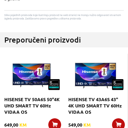
Slike pojedinih proizvoda koje ilustriraju proizvod na web stranici ne moraju nužno odgovarati stvarnom
izgledu proizvoda. Zadržavamo pravo pogreške u slikama proizvoda.
Preporučeni proizvodi
HISENSE TV 50A6S 50"4K
HISENSE TV 43A6S 43"
UHD SMART TV 60Hz
4K UHD SMART TV 60Hz
VIDAA OS
VIDAA OS
649,00
KM
549,00
KM