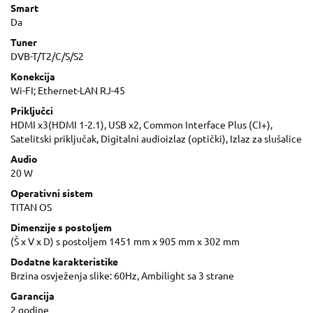
Smart
Da
Tuner
DVB-T/T2/C/S/S2
Konekcija
Wi-FI; Ethernet-LAN RJ-45
Priključci
HDMI x3(HDMI 1-2.1), USB x2, Common Interface Plus (CI+),
Satelitski priključak, Digitalni audioizlaz (optički), Izlaz za slušalice
Audio
20 W
Operativni sistem
TITAN OS
Dimenzije s postoljem
(Š x V x D) s postoljem 1451 mm x 905 mm x 302 mm
Dodatne karakteristike
Brzina osvježenja slike: 60Hz, Ambilight sa 3 strane
Garancija
2 godine