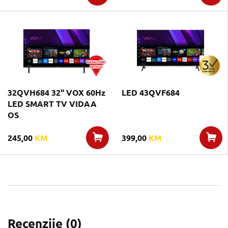
32QVH684 32" VOX 60Hz
LED 43QVF684
LED SMART TV VIDAA
OS
245,00
KM
399,00
KM
Recenzije (
0
)