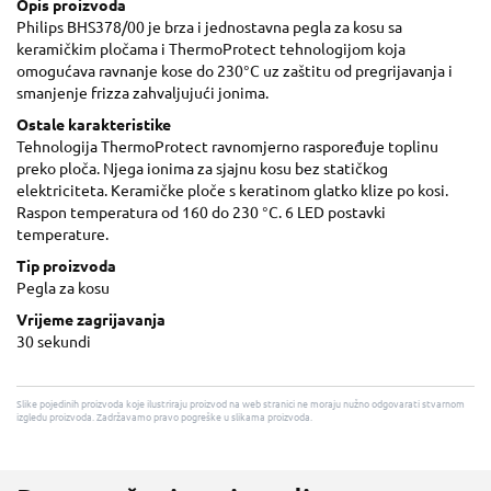
Opis proizvoda
Philips BHS378/00 je brza i jednostavna pegla za kosu sa
keramičkim pločama i ThermoProtect tehnologijom koja
omogućava ravnanje kose do 230°C uz zaštitu od pregrijavanja i
smanjenje frizza zahvaljujući jonima.
Ostale karakteristike
Tehnologija ThermoProtect ravnomjerno raspoređuje toplinu
preko ploča. Njega ionima za sjajnu kosu bez statičkog
elektriciteta. Keramičke ploče s keratinom glatko klize po kosi.
Raspon temperatura od 160 do 230 °C. 6 LED postavki
temperature.
Tip proizvoda
Pegla za kosu
Vrijeme zagrijavanja
30 sekundi
Slike pojedinih proizvoda koje ilustriraju proizvod na web stranici ne moraju nužno odgovarati stvarnom
izgledu proizvoda. Zadržavamo pravo pogreške u slikama proizvoda.