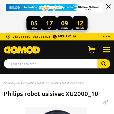
05
17
09
11
DANA
SATI
MINUTA
SEKUNDI
...
● ● ●
WEB AKCIJA
033 771 830
033 771 823
Otvo
men
DOMOD
MALI KUĆANSKI APARATI
KUĆANSKI APARATI
USISIVAČI
Philips robot usisivac XU2000_10