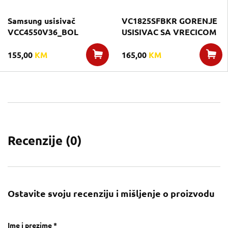
Samsung usisivač
VC1825SFBKR GORENJE
VCC4550V36_BOL
USISIVAC SA VRECICOM
155,00
KM
165,00
KM
Recenzije (
0
)
Ostavite svoju recenziju i mišljenje o proizvodu
Ime i prezime *