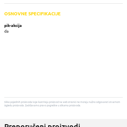
OSNOVNE SPECIFIKACIJE
pik-akcija
da
Slike pojedinih proizvoda koje ilustriraju proizvod na web stranici ne moraju nužno odgovarati stvarnom
izgledu proizvoda. Zadržavamo pravo pogreške u slikama proizvoda.
Preporučeni proizvodi