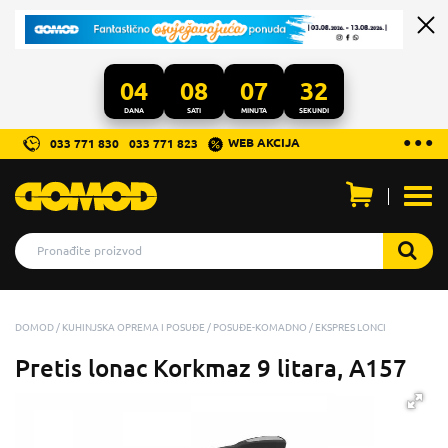
04
08
07
32
DANA
SATI
MINUTA
SEKUNDI
...
● ● ●
WEB AKCIJA
033 771 830
033 771 823
Otvo
men
DOMOD
KUHINJSKA OPREMA I POSUĐE
POSUĐE-KOMADNO
EKSPRES LONCI
Pretis lonac Korkmaz 9 litara, A157