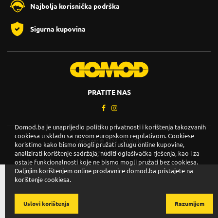
Najbolja korisnička podrška
Sigurna kupovina
PRATITE NAS
Domod.ba je unaprijedio politiku privatnosti i korištenja takozvanih
cookiesa u skladu sa novom europskom regulativom. Cookiese
Copyright © 2026. DOMOD.
koristimo kako bismo mogli pružati uslugu online kupovine,
Uslovi korištenja
.
analizirati korištenje sadržaja, nuditi oglašivačka rješenja, kao i za
ostale funkcionalnosti koje ne bismo mogli pružati bez cookiesa.
Daljnjim korištenjem online prodavnice domod.ba pristajete na
korištenje cookiesa.
Uslovi korištenja
Razumijem