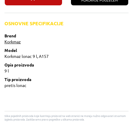
PLAĆANJE POUZEĆEM
OSNOVNE SPECIFIKACIJE
Brend
Korkmaz
Model
Korkmaz lonac 9 l, A157
Opis proizvoda
9 l
Tip proizvoda
pretis lonac
Slike pojedinih proizvoda koje ilustriraju proizvod na web stranici ne moraju nužno odgovarati stvarnom
izgledu proizvoda. Zadržavamo pravo pogreške u slikama proizvoda.