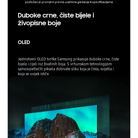
podložan je promjeni prema uvjetima gledanja ili specifikacijama.
Duboke crne, čiste bijele i
živopisne boje
OLED
Jedinstveni OLED tvrtke Samsung prikazuje duboke crne, čiste
bijele i cijeli niz živahnih boja. S vrhunskom tehnologijom
samosvjietlećih piksela dobivate sliku koja je čista, svijetla i
koja se uvijek ističe.