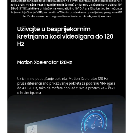
Doživljaj gledanja može se razlikovati ovisno o vrsti sadržaja i grafičkom procesoru, k
ao i o brzini mrežne veze i razini latencije (pinga) pri igranju u računalnom oblaku. NVI
DIA G-SYNC zahtijeva priključak na kompatibilnu NVIDIA grafičku karticu te možda za
htijeva uključivanje VRR postavki i na TV-u i u postavkama upravljačkog programa GP
U-a. Performanse se mogu razlikovati ovisno o konfiguraciji sustava.
Uživajte u besprijekornim
kretnjama kod videoigara do 120
Hz
Motion Xcelerator 120Hz
Uz iznimno poboljšanje pokreta, Motion Xcelerator 120 Hz
pruža diferencirano prikazivanje pokreta za podršku VRR igara
do 4K 120 Hz, tako da možete pobijediti svoje protivnike – čak i
u brzim igrama.