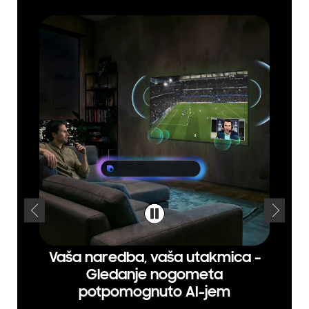
Vaša naredba, vaša utakmica –
Razd
Gledanje nogometa
z
potpomognuto AI-jem
od