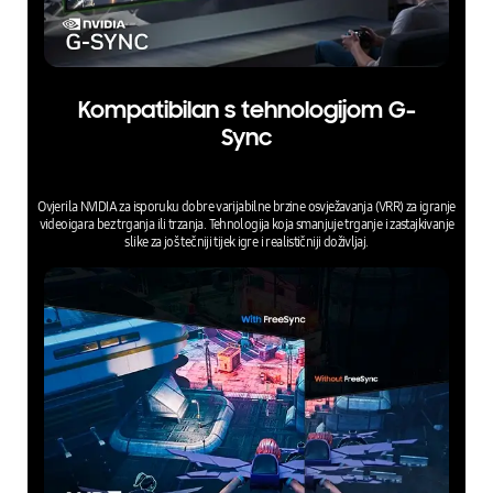
Kompatibilan s tehnologijom G-
Sync
Ovjerila NVIDIA za isporuku dobre varijabilne brzine osvježavanja (VRR) za igranje
videoigara bez trganja ili trzanja. Tehnologija koja smanjuje trganje i zastajkivanje
slike za još tečniji tijek igre i realističniji doživljaj.