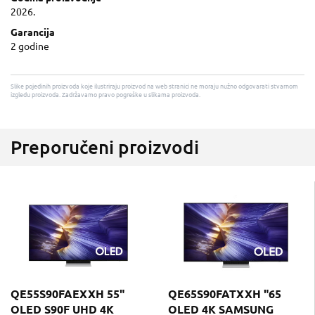
2026.
Garancija
2 godine
Slike pojedinih proizvoda koje ilustriraju proizvod na web stranici ne moraju nužno odgovarati stvarnom
izgledu proizvoda. Zadržavamo pravo pogreške u slikama proizvoda.
Preporučeni proizvodi
QE55S90FAEXXH 55"
QE65S90FATXXH "65
OLED S90F UHD 4K
OLED 4K SAMSUNG