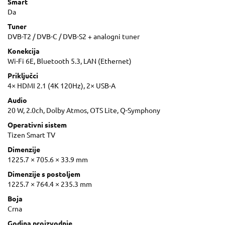
Smart
Da
Tuner
DVB-T2 / DVB-C / DVB-S2 + analogni tuner
Konekcija
Wi-Fi 6E, Bluetooth 5.3, LAN (Ethernet)
Priključci
4× HDMI 2.1 (4K 120Hz), 2× USB-A
Audio
20 W, 2.0ch, Dolby Atmos, OTS Lite, Q-Symphony
Operativni sistem
Tizen Smart TV
Dimenzije
1225.7 × 705.6 × 33.9 mm
Dimenzije s postoljem
1225.7 × 764.4 × 235.3 mm
Boja
Crna
Godina proizvodnje