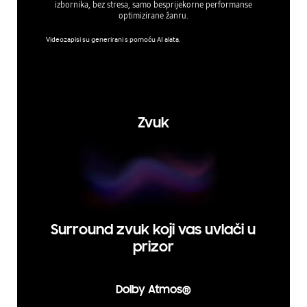
izbornika, bez stresa, samo besprijekorne performanse
Takođe
optimizirane žanru.
prikaza 
Videozapisi su generirani s pomoću AI alata.
Super Ult
upan je z
e zaslone
povećanja
nja. Kori
rethodne
Zvuk
Surround zvuk koji vas uvlači u
prizor
Dolby Atmos®