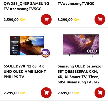
QWD51_Q43F SAMSUNG
TV#samsungTV5GG
TV #samsungTV5GG
2.599,00
KM
3.299,00
KM
65OLED770_12 65" 4K
Samsung OLED televizor
UHD OLED AMBILIGHT
55" QE55S85FAUXXH,
PHILIPS TV
4K, AI Smart TV, Tizen,
S85F #samsungTV5GG
2.299,00
KM
2.699,00
KM