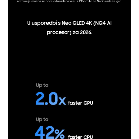
rezolucije možda se neće odnositi na vezu s PC-om te na Način rada za igre.
U usporedbi s Neo QLED 4K (NQ4 AI
procesor) za 2026.