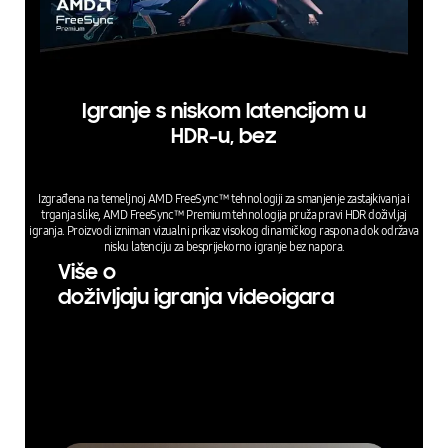
Igranje s niskom latencijom u
HDR-u, bez
Izgrađena na temeljnoj AMD FreeSync™ tehnologiji za smanjenje zastajkivanja i
trganja slike, AMD FreeSync™ Premium tehnologija pruža pravi HDR doživljaj
igranja. Proizvodi izniman vizualni prikaz visokog dinamičkog raspona dok održava
nisku latenciju za besprijekorno igranje bez napora.
Više o
doživljaju igranja videoigara