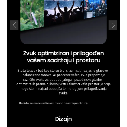
Zvuk optimiziran i prilagođen
Čuj
vašem sadržaju i prostoru
Uživajte 
Active V
Slušajte zvuk baš kao što su tvorci zamislili, uz jasne glasove i
okolišne 
balansirane tonove. AI procesor vašeg TV-a prepoznaje
glasovi o
različite zvukove, poput dijaloga i pozadinske glazbe, i
optimizira ih prema njihovoj vrsti i akustici vaše prostorije prije
nego što ih najzad poboljša tehnologijom prilagođavanja
zvuka.
Doživljaj se može razlikovati ovisno o sadržaju i okružju.
Dizajn