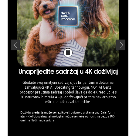
Unaprijedite sadržaj u 4K doživljaj
Uživa
Gledajte svoj omiljeni sadržaj s još briljantnijim detaljima
zahvaljujući 4K AI Upscaling tehnologiji. NQ4 AI Gen2
Koristeći
procesor preuzima sadržaj i poboljšava ga do 4K rezolucije s
značajk
20 neuronskih mreža AI-ja, održavajući pritom nevjerojatno
sadrža
oštru i glatku kvalitetu slike.
možet
ži
Doživljaj gledanja može se razlikovati ovisno o vrstama sadržaja i form
ata. 4K AI Upscaling tehnologija možda se neće odnositi na vezu s PC-
Auto HDR
om i na Način rada za igre.
i treba j
stering. 
tski je akt