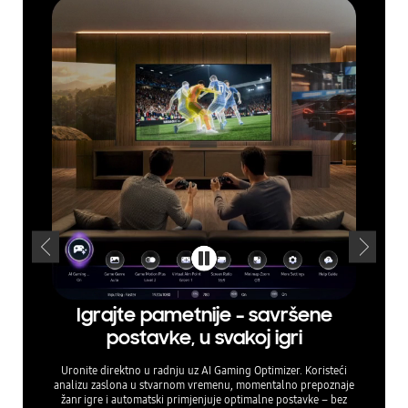
Igrajte pametnije – savršene
Fin
postavke, u svakoj igri
Uronite direktno u radnju uz AI Gaming Optimizer. Koristeći
Optimizir
analizu zaslona u stvarnom vremenu, momentalno prepoznaje
TV-i nude
žanr igre i automatski primjenjuje optimalne postavke – bez
ulazno k