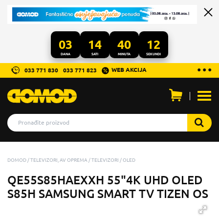
03
14
40
10
DANA
SATI
MINUTA
SEKUNDI
...
● ● ●
WEB AKCIJA
033 771 830
033 771 823
Otvo
men
DOMOD
TELEVIZORI, AV OPREMA
TELEVIZORI
OLED
QE55S85HAEXXH 55"4K UHD OLED
S85H SAMSUNG SMART TV TIZEN OS