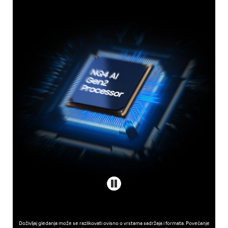
Doživljaj gledanja može se razlikovati ovisno o vrstama sadržaja i formata. Povećanje