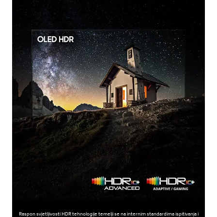
Raspon svjetljivosti HDR tehnologije temelji se na internim standardima ispitivanja i