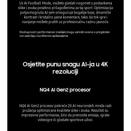
efek
Uz AI Football Mode, možete gledati nogomet s postavkama
slike i zvuka posebno prilagođenima za taj sport. Optimizacija
AI Soun
potpomognuta AI-jem omogućuje bogatije boje, dinamički
analizir
kontrast i kristalno jasne komentare, tako da tok igre i
glasovn
navijanje možete pratiti uz profesionalnu razinu jasnoće.
glasovne
pojedin
Dostupnost i performanse značajki mogu varirati ovisno o pregledan
om sadržaju i korištenim aplikacijama.
Dostupnos
om sadrža
Osjetite punu snagu AI-ja u 4K
rezoluciji
NQ4 AI Gen2 procesor
NQ4 AI Gen2 procesor pokreće 20 AI neuronskih mreža radi
pružanja optimizirane kvalitete slike i zvuka. Rezultat su
impresivne performanse, bilo da prenosite emisije, igrate
videoigre ili gledate sportove uživo.