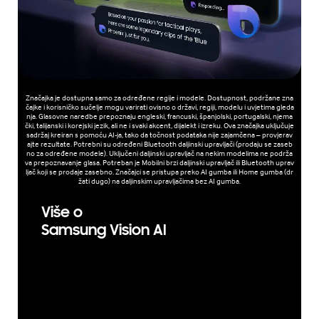
Značajka je dostupna samo za određene regije i modele. Dostupnost, podržane zna
čajke i korisničko sučelje mogu varirati ovisno o državi, regiji, modelu i uvjetima gleda
nja. Glasovne naredbe prepoznaju engleski, francuski, španjolski, portugalski, njema
čki, talijanski i korejski jezik, ali ne i svaki akcent, dijalekt i izreku. Ova značajka uključuje
sadržaj kreiran s pomoću AI-ja, tako da točnost podataka nije zajamčena – provjerav
ajte rezultate. Potrebni su određeni Bluetooth daljinski upravljači (prodaju se zaseb
no za određene modele). Uključeni daljinski upravljač na nekim modelima ne podrža
va prepoznavanje glasa. Potreban je Mobilni brzi daljinski upravljač ili Bluetooth uprav
ljač koji se prodaje zasebno. Značajci se pristupa preko AI gumba ili Home gumba (dr
žati dugo) na daljinskim upravljačima bez AI gumba.
Više o
Samsung Vision AI