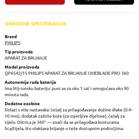
OSNOVNE SPECIFIKACIJE
Brend
PHILIPS
Tip proizvoda
APARAT ZA BRIJANJE
Model proizvoda
QP6542/15 PHILIPS APARAT ZA BRIJANJE ONEBLADE PRO 360
Autonomija rada baterije
Ima litij-ionsku bateriju: puni se za oko 1 sat i omogućava oko 90
minuta rada.
Dodatne osobine
Dolazi s više nastavaka: češalj za prilagođavanje dužine dlake (0.4–
10 mm), dodatak zaštite kože (za osjetljive dijelove), češalj za
tijelo. Oštrica je 360° — znači da se prilagođava konturama
lica/tijela, što olakšava brijanje u teže dostupnim područjima.