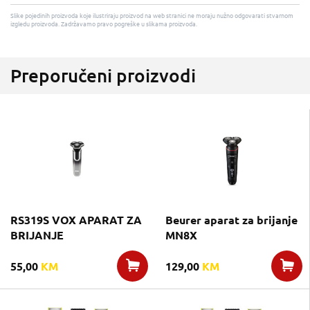
Slike pojedinih proizvoda koje ilustriraju proizvod na web stranici ne moraju nužno odgovarati stvarnom
izgledu proizvoda. Zadržavamo pravo pogreške u slikama proizvoda.
Preporučeni proizvodi
RS319S VOX APARAT ZA
Beurer aparat za brijanje
BRIJANJE
MN8X
55,00
KM
129,00
KM