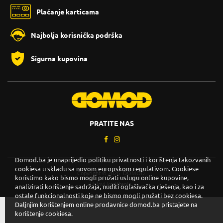
Plaćanje karticama
Najbolja korisnička podrška
Sigurna kupovina
PRATITE NAS
Domod.ba je unaprijedio politiku privatnosti i korištenja takozvanih
cookiesa u skladu sa novom europskom regulativom. Cookiese
Copyright © 2026. DOMOD.
koristimo kako bismo mogli pružati uslugu online kupovine,
Uslovi korištenja
.
analizirati korištenje sadržaja, nuditi oglašivačka rješenja, kao i za
ostale funkcionalnosti koje ne bismo mogli pružati bez cookiesa.
Daljnjim korištenjem online prodavnice domod.ba pristajete na
korištenje cookiesa.