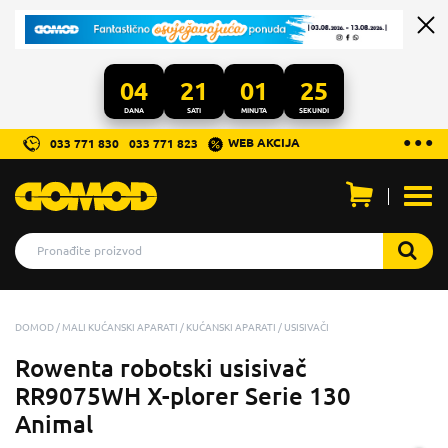
04
21
01
24
DANA
SATI
MINUTA
SEKUNDI
...
● ● ●
WEB AKCIJA
033 771 830
033 771 823
Otvo
men
DOMOD
MALI KUĆANSKI APARATI
KUĆANSKI APARATI
USISIVAČI
Rowenta robotski usisivač
RR9075WH X-plorer Serie 130
Animal