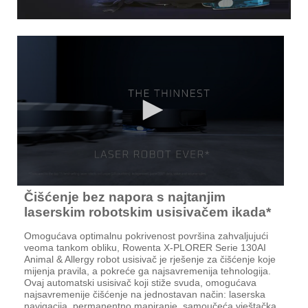
Čišćenje bez napora s najtanjim
laserskim robotskim usisivačem ikada*
Omogućava optimalnu pokrivenost površina zahvaljujući
veoma tankom obliku, Rowenta X-PLORER Serie 130AI
Animal & Allergy robot usisivač je rješenje za čišćenje koje
mijenja pravila, a pokreće ga najsavremenija tehnologija.
Ovaj automatski usisivač koji stiže svuda, omogućava
najsavremenije čišćenje na jednostavan način: laserska
navigacija, permanentno mapiranje, samoučeća vještačka