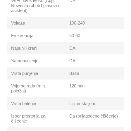
WIFI povezivost: (App
DA
Rowenta roboti I glasovni
asistent)
Voltaža
100-240
Frekvencija
50-60
Napuni i kreni
DA
Samopunjenje
DA
Vrsta punjenja
Baza
Vrijeme rada (min.
120 min
položaj)
Vrsta baterije
Litijumski joni
Izbor prostorija za
Da (prilagođeno čišćenje)
čišćenje