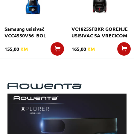
Samsung usisivač
VC1825SFBKR GORENJE
VCC4550V36_BOL
USISIVAC SA VRECICOM
155,00
KM
165,00
KM