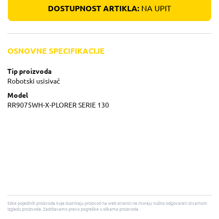
DOSTUPNOST ARTIKLA:
NA UPIT
OSNOVNE SPECIFIKACIJE
Tip proizvoda
Robotski usisivač
Model
RR9075WH-X-PLORER SERIE 130
Slike pojedinih proizvoda koje ilustriraju proizvod na web stranici ne moraju nužno odgovarati stvarnom
izgledu proizvoda. Zadržavamo pravo pogreške u slikama proizvoda.