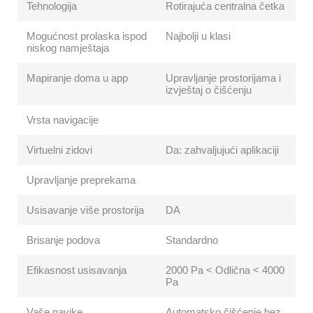
Tehnologija
Rotirajuća centralna četka
Mogućnost prolaska ispod
Najbolji u klasi
niskog namještaja
Mapiranje doma u app
Upravljanje prostorijama i
izvještaj o čišćenju
Vrsta navigacije
Virtuelni zidovi
Da: zahvaljujući aplikaciji
Upravljanje preprekama
Usisavanje više prostorija
DA
Brisanje podova
Standardno
Efikasnost usisavanja
2000 Pa < Odlična < 4000
Pa
Vaše navike
Automatsko čišćenje bez