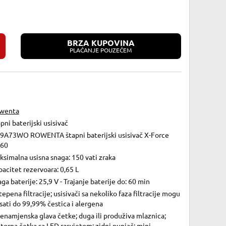
BRZA KUPOVINA
PLAĆANJE POUZEĆEM
wenta
pni baterijski usisivač
9A73WO ROWENTA štapni baterijski usisivač X-Force
.60
simalna usisna snaga: 150 vati zraka
acitet rezervoara: 0,65 L
ga baterije: 25,9 V - Trajanje baterije do: 60 min
tepena filtracije; usisivači sa nekoliko faza filtracije mogu
sati do 99,99% čestica i alergena
enamjenska glava četke; duga ili produživa mlaznica;