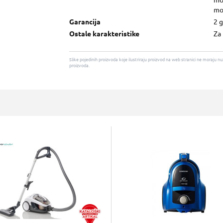
mot
mo
Garancija
2 
Ostale karakteristike
Za 
Slike pojedinih proizvoda koje ilustriraju proizvod na web stranici ne moraj
proizvoda.