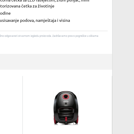
orna četka sa LED rasvjetom; zidni punjač; mini
torizovana četka za životinje
godine
usisavanje podova, namještaja i visina
u nužno odgovarati stvarnom izgledu proizvoda. Zadržavamo pravo pogreške u slikama