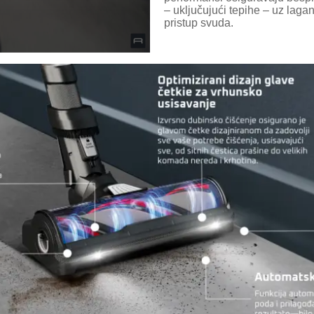
– uključujući tepihe – uz lagan
pristup svuda.