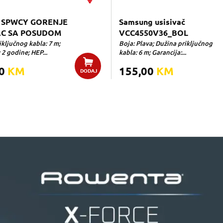
 SPWCY GORENJE
Samsung usisivač
AC SA POSUDOM
VCC4550V36_BOL
ključnog kabla: 7 m;
Boja: Plava; Dužina priključnog
 2 godine; HEP...
kabla: 6 m; Garancija:...
00
KM
155,00
KM
DODAJ