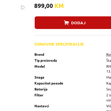
899,00
KM
DODAJ
OSNOVNE SPECIFIKACIJE
Brend
Ro
Tip proizvoda
Šta
Model
RH
13
Snaga
Mak
Kapacitet posude
Kap
Baterija
Sna
Filter
2 s
usi
Nastavci
Viš