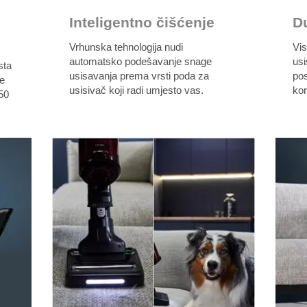
Inteligentno čišćenje
D
Vrhunska tehnologija nudi
Vis
automatsko podešavanje snage
usi
sta
usisavanja prema vrsti poda za
po
ve
usisivač koji radi umjesto vas.
kor
50