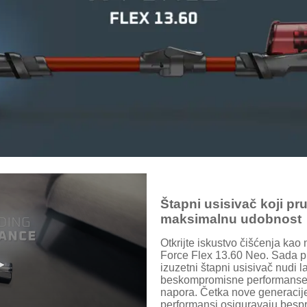
Štapni usisivač koji p
maksimalnu udobnost
Otkrijte iskustvo čišćenja kao
Force Flex 13.60 Neo. Sada p
izuzetni štapni usisivač nudi 
beskompromisne performanse, 
napora. Četka nove generacije
performansi osiguravaju bespr