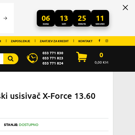
06
13
25
09
DANA
SATI
MINUTA
SEKUNDI
R
ZAPOSLENJE
ZAHTJEV ZA KREDIT
KONTAKT
033 771 830
0
033 771 823
0,00
KM
033 771 824
ki usisivač X-Force 13.60
STANJE:
DOSTUPNO