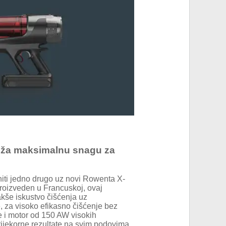
ruža maksimalnu snagu za
 niti jedno drugo uz novi Rowenta X-
roizveden u Francuskoj, ovaj
lakše iskustvo čišćenja uz
za visoko efikasno čišćenje bez
 i motor od 150 AW visokih
ijekorne rezultate na svim podovima