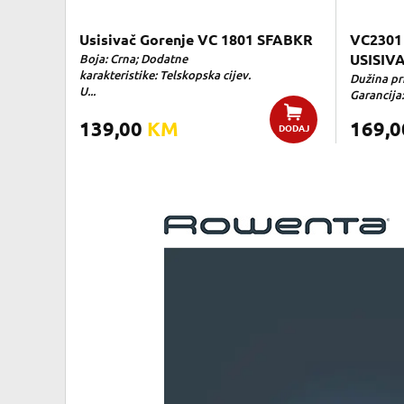
Usisivač Gorenje VC 1801 SFABKR
VC2301
Boja: Crna; Dodatne
USISIV
karakteristike: Telskopska cijev.
Dužina pri
U...
Garancija:
139,00
KM
169,
DODAJ