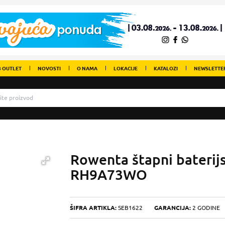
 OUTLET
NOVOSTI
O NAMA
LOKACIJE
KATALOZI
NEWSLETTE
Rowenta štapni baterijs
RH9A73WO
ŠIFRA ARTIKLA:
SEB1622
GARANCIJA:
2 GODINE