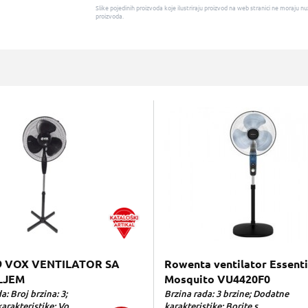
Slike pojedinih proizvoda koje ilustriraju proizvod na web stranici ne moraj
proizvoda.
9 VOX VENTILATOR SA
Rowenta ventilator Essenti
LJEM
Mosquito VU4420F0
a: Broj brzina: 3;
Brzina rada: 3 brzine; Dodatne
rakteristike: Vo...
karakteristike: Borite s...