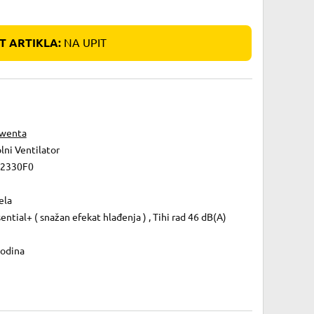
 ARTIKLA:
NA UPIT
wenta
lni Ventilator
2330F0
ela
ential+ ( snažan efekat hlađenja ) , Tihi rad 46 dB(A)
godina