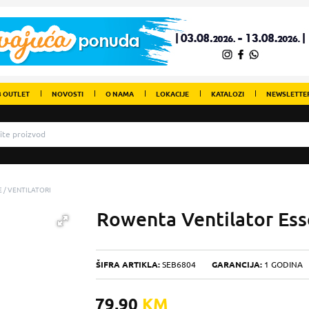
 OUTLET
NOVOSTI
O NAMA
LOKACIJE
KATALOZI
NEWSLETTE
E
VENTILATORI
Rowenta Ventilator Ess
ŠIFRA ARTIKLA:
SEB6804
GARANCIJA:
1 GODINA
79,90
KM