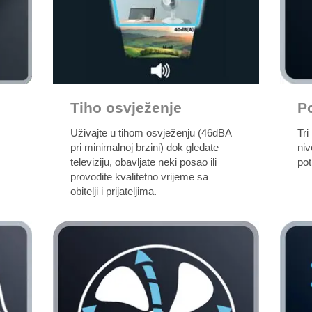
Tiho osvježenje
P
Uživajte u tihom osvježenju (46dBA
Tri
pri minimalnoj brzini) dok gledate
ni
televiziju, obavljate neki posao ili
po
provodite kvalitetno vrijeme sa
obitelji i prijateljima.