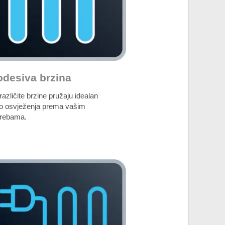
odesiva brzina
 različite brzine pružaju idealan
vo osvježenja prema vašim
trebama.