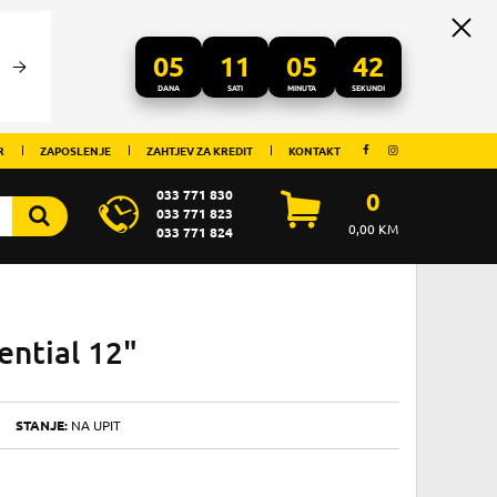
05
11
05
41
DANA
SATI
MINUTA
SEKUNDI
R
ZAPOSLENJE
ZAHTJEV ZA KREDIT
KONTAKT
033 771 830
0
033 771 823
0,00
KM
033 771 824
ential 12"
STANJE:
NA UPIT