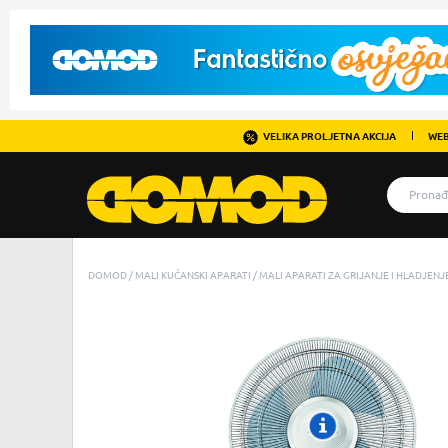
VELIKA PROLJETNA AKCIJA
WEB
DOMOD
MALI KUĆANSKI APARATI
MALI APARATI ZA GRIJANJE I HLADJENJ