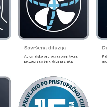
Savršena difuzija
D
Automatska oscilacija i orijentacija
Ka
pružaju savršenu difuziju zraka
upo