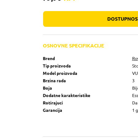
DOSTUPNOST
OSNOVNE SPECIFIKACIJE
Brend
Ro
Tip proizvoda
Sto
Model proizvoda
VU
Brzina rada
3
Boja
Bij
Dodatne karakteristike
Ess
Rotirajuci
Da
Garancija
1 