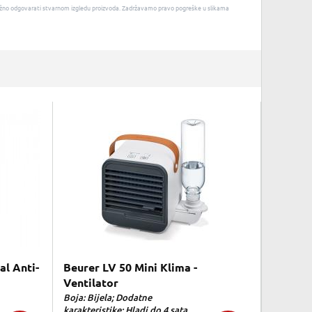
u nužno odgovarati stvarnom izgledu proizvoda. Zadržavamo pravo pogreške u slikama
al Anti-
Beurer LV 50 Mini Klima -
Ventilator
Boja: Bijela; Dodatne
karakteristike: Hladi do 4 sata,...