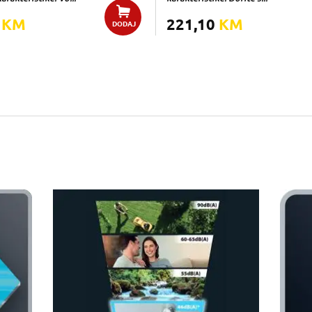
0
KM
221,10
KM
DODAJ