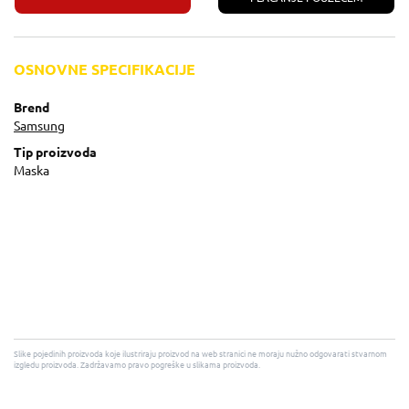
OSNOVNE SPECIFIKACIJE
Brend
Samsung
Tip proizvoda
Maska
Slike pojedinih proizvoda koje ilustriraju proizvod na web stranici ne moraju nužno odgovarati stvarnom
izgledu proizvoda. Zadržavamo pravo pogreške u slikama proizvoda.