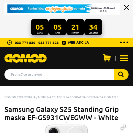
05
05
21
34
DANA
SATI
MINUTA
SEKUNDI
...
● ● ●
WEB AKCIJA
033 771 830
033 771 823
Otvo
men
DOMOD
TELEFONIJA
MOBILNA TELEFONIJA
DODATNA OPREMA ZA MOBITELE
Samsung Galaxy S25 Standing Grip
maska EF-GS931CWEGWW - White