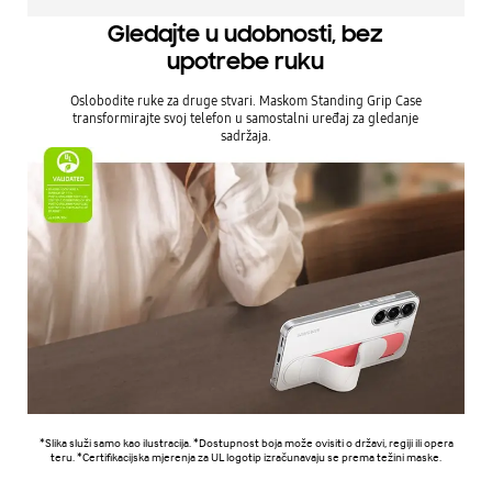
Gledajte u udobnosti, bez
upotrebe ruku
Oslobodite ruke za druge stvari. Maskom Standing Grip Case
transformirajte svoj telefon u samostalni uređaj za gledanje
sadržaja.
*Slika služi samo kao ilustracija. *Dostupnost boja može ovisiti o državi, regiji ili opera
teru. *Certifikacijska mjerenja za UL logotip izračunavaju se prema težini maske.