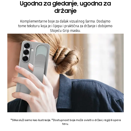
Ugodna za gledanje, ugodna za
držanje
Komplementarne boje za dašak vizualnog šarma. Dodajmo
tome teksturu koja je i lijepa i praktična za držanje i dobijemo
Stojeću Grip masku.
*Slika služi samo kao ilustracija. *Dostupnost boja može ovisiti o državi, regiji ili opera
teru.