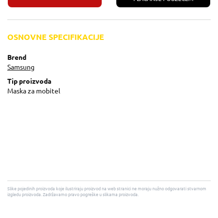
OSNOVNE SPECIFIKACIJE
Brend
Samsung
Tip proizvoda
Maska za mobitel
Slike pojedinih proizvoda koje ilustriraju proizvod na web stranici ne moraju nužno odgovarati stvarnom
izgledu proizvoda. Zadržavamo pravo pogreške u slikama proizvoda.