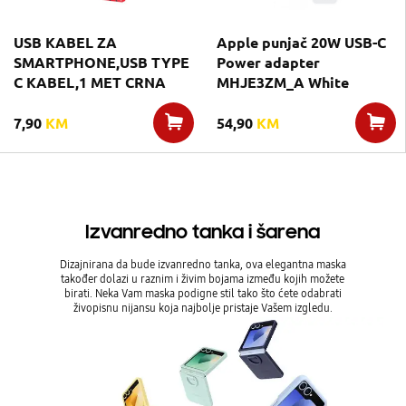
USB KABEL ZA
Apple punjač 20W USB-C
SMARTPHONE,USB TYPE
Power adapter
C KABEL,1 MET CRNA
MHJE3ZM_A White
7,90
KM
54,90
KM
Izvanredno tanka i šarena
Dizajnirana da bude izvanredno tanka, ova elegantna maska
također dolazi u raznim i živim bojama između kojih možete
birati. Neka Vam maska podigne stil tako što ćete odabrati
živopisnu nijansu koja najbolje pristaje Vašem izgledu.