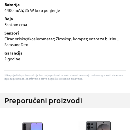
Baterija
4400 mAh; 25 W brzo punjenje
Boja
Fantom crna
Senzori
Citac otiska;Akcelerometar; Ziroskop, kompas; enzor za blizinu,
SamsungDex
Garancija
2 godine
Slike pojedinih proizvoda koje ilustriraju proizvod na web stranici ne moraju nužno odgovarati stvarnom
izgledu proizvoda. Zadržavamo pravo pogreške u slikama proizvoda.
Preporučeni proizvodi