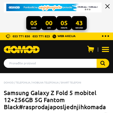
05
00
05
42
DANA
SATI
MINUTA
SEKUNDI
...
● ● ●
WEB AKCIJA
033 771 830
033 771 823
Otvo
men
DOMOD
TELEFONIJA
MOBILNA TELEFONIJA
SMART TELEFONI
Samsung Galaxy Z Fold 5 mobitel
12+256GB 5G Fantom
Black#rasprodajaposljednjihkomada