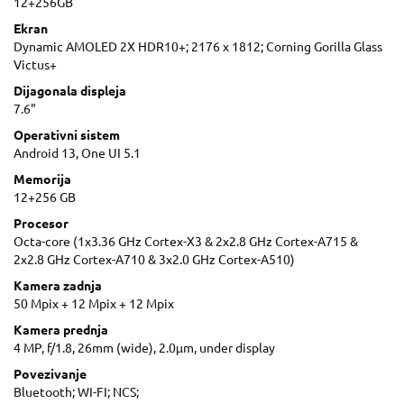
12+256GB
Ekran
Dynamic AMOLED 2X HDR10+; 2176 x 1812; Corning Gorilla Glass
Victus+
Dijagonala displeja
7.6"
Operativni sistem
Android 13, One UI 5.1
Memorija
12+256 GB
Procesor
Octa-core (1x3.36 GHz Cortex-X3 & 2x2.8 GHz Cortex-A715 &
2x2.8 GHz Cortex-A710 & 3x2.0 GHz Cortex-A510)
Kamera zadnja
50 Mpix + 12 Mpix + 12 Mpix
Kamera prednja
4 MP, f/1.8, 26mm (wide), 2.0µm, under display
Povezivanje
Bluetooth; WI-FI; NCS;