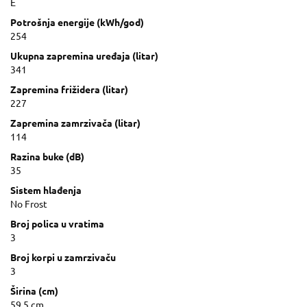
E
Potrošnja energije (kWh/god)
254
Ukupna zapremina uređaja (litar)
341
Zapremina frižidera (litar)
227
Zapremina zamrzivača (litar)
114
Razina buke (dB)
35
Sistem hlađenja
No Frost
Broj polica u vratima
3
Broj korpi u zamrzivaču
3
Širina (cm)
59.5 cm