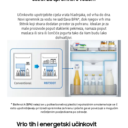
Učinkovito upotrijebite cijela vrata hladnjaka, od vrha do dna.
Novi spremnik za vodu ne sadržava BPA*, dok njegov vrh ima
štitnik koji stvara dodatan prostor za pohranu. Idealan je za
male proizvode poput staklenki pekmeza, namaza poput
maslaca ili sira ili lončiće jogurta tako da Vam budu lako
dohvatljivi.
* Bisfenol A (BPA) nalazi se u polikarbonatnoj plastici i epoksidnim smolama koje se č
esto upotrebljavaju pri izradi spremnika za hranu i pića te ga se povezuje s mogućim
neželjenim posljedicama po zdravlje.
Vrlo tih i energetski učinkovit