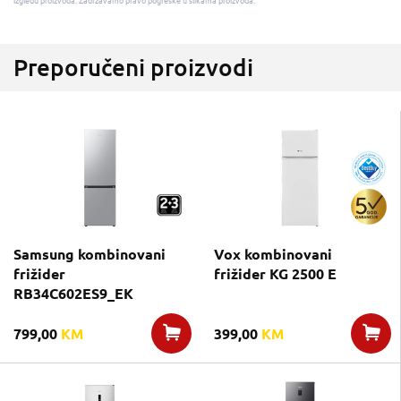
izgledu proizvoda. Zadržavamo pravo pogreške u slikama proizvoda.
Preporučeni proizvodi
Samsung kombinovani
Vox kombinovani
frižider
frižider KG 2500 E
RB34C602ES9_EK
799,00
KM
399,00
KM