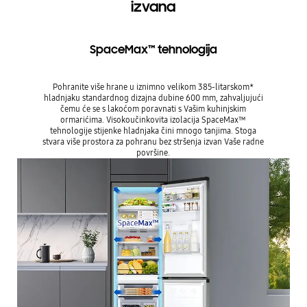
izvana
SpaceMax™ tehnologija
Pohranite više hrane u iznimno velikom 385-litarskom*
hladnjaku standardnog dizajna dubine 600 mm, zahvaljujući
čemu će se s lakoćom poravnati s Vašim kuhinjskim
ormarićima. Visokoučinkovita izolacija SpaceMax™
tehnologije stijenke hladnjaka čini mnogo tanjima. Stoga
stvara više prostora za pohranu bez stršenja izvan Vaše radne
površine.