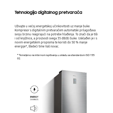
Tehnologija digitalnog pretvarača
Uživajte u većoj energetskoj učinkovitosti uz manje buke.
Kompresor s digitalnim pretvaračem automatski prilagođava
svoju brzinu reagirajući na potrebe hlađenja. To znači da je tiši
i od knjižnice, a proizvodi svega 35 dB(B) buke. Usklađen je i s
novim energetskim propisima te koristi do 50 % manje
energije*, štedeći time Vaš novac.
* Temeljeno na internom ispitivanju u skladu sa standardom ISO 155
02.