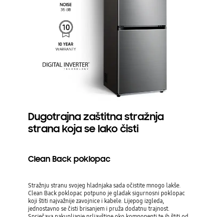
Dugotrajna zaštitna stražnja
strana koja se lako čisti
Clean Back poklopac
Stražnju stranu svojeg hladnjaka sada očistite mnogo lakše.
Clean Back poklopac potpuno je gladak sigurnosni poklopac
koji štiti najvažnije zavojnice i kabele. Lijepog izgleda,
jednostavno se čisti brisanjem i pruža dodatnu trajnost.
Sprječava nakupljanje prljavštine oko komponenti te ih štiti od