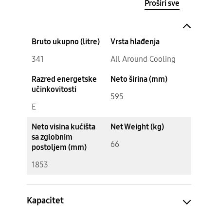
Proširi sve
Bruto ukupno (litre)
Vrsta hlađenja
341
All Around Cooling
Razred energetske
Neto širina (mm)
učinkovitosti
595
E
Neto visina kućišta
Net Weight (kg)
sa zglobnim
66
postoljem (mm)
1853
Kapacitet