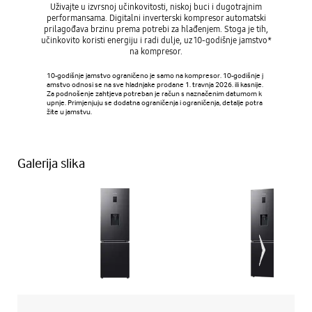
Uživajte u izvrsnoj učinkovitosti, niskoj buci i dugotrajnim
performansama. Digitalni inverterski kompresor automatski
prilagođava brzinu prema potrebi za hlađenjem. Stoga je tih,
učinkovito koristi energiju i radi dulje, uz 10-godišnje jamstvo*
na kompresor.
10-godišnje jamstvo ograničeno je samo na kompresor. 10-godišnje j
amstvo odnosi se na sve hladnjake prodane 1. travnja 2026. ili kasnije.
Za podnošenje zahtjeva potreban je račun s naznačenim datumom k
upnje. Primjenjuju se dodatna ograničenja i ograničenja, detalje potra
žite u jamstvu.
Galerija slika