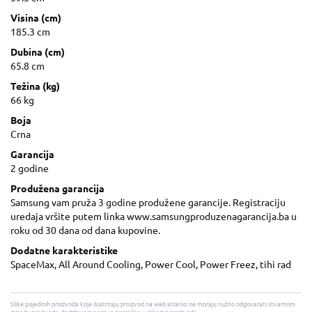
Visina (cm)
185.3 cm
Dubina (cm)
65.8 cm
Težina (kg)
66 kg
Boja
Crna
Garancija
2 godine
Produžena garancija
Samsung vam pruža 3 godine produžene garancije. Registraciju
uredaja vršite putem linka www.samsungproduzenagarancija.ba u
roku od 30 dana od dana kupovine.
Dodatne karakteristike
SpaceMax, All Around Cooling, Power Cool, Power Freez, tihi rad
Slike pojedinih proizvoda koje ilustriraju proizvod na web stranici ne moraju nužno odgovarati stvarnom