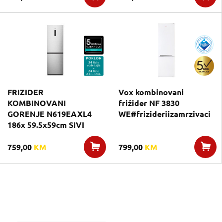
FRIZIDER
Vox kombinovani
KOMBINOVANI
frižider NF 3830
GORENJE N619EAXL4
WE#frizideriizamrzivaci
186x 59.5x59cm SIVI
759,00
KM
799,00
KM