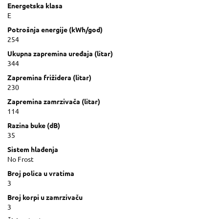
Energetska klasa
E
Potrošnja energije (kWh/god)
254
Ukupna zapremina uređaja (litar)
344
Zapremina frižidera (litar)
230
Zapremina zamrzivača (litar)
114
Razina buke (dB)
35
Sistem hlađenja
No Frost
Broj polica u vratima
3
Broj korpi u zamrzivaču
3