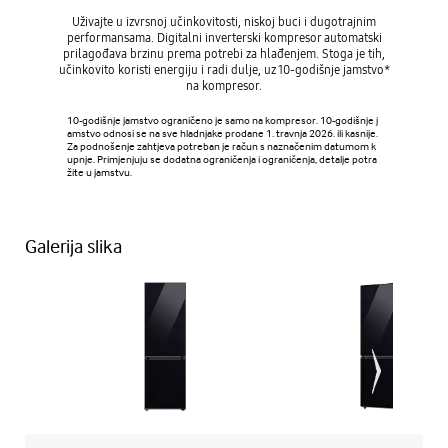
Uživajte u izvrsnoj učinkovitosti, niskoj buci i dugotrajnim
performansama. Digitalni inverterski kompresor automatski
prilagođava brzinu prema potrebi za hlađenjem. Stoga je tih,
učinkovito koristi energiju i radi dulje, uz 10-godišnje jamstvo*
na kompresor.
10-godišnje jamstvo ograničeno je samo na kompresor. 10-godišnje j
amstvo odnosi se na sve hladnjake prodane 1. travnja 2026. ili kasnije.
Za podnošenje zahtjeva potreban je račun s naznačenim datumom k
upnje. Primjenjuju se dodatna ograničenja i ograničenja, detalje potra
žite u jamstvu.
Galerija slika