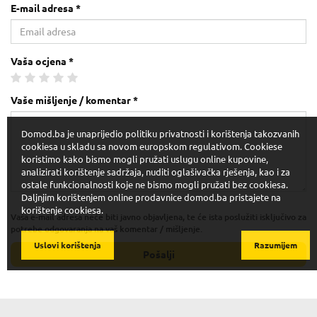
E-mail adresa *
Vaša ocjena *
Vaše mišljenje / komentar *
Domod.ba je unaprijedio politiku privatnosti i korištenja takozvanih
cookiesa u skladu sa novom europskom regulativom. Cookiese
koristimo kako bismo mogli pružati uslugu online kupovine,
analizirati korištenje sadržaja, nuditi oglašivačka rješenja, kao i za
ostale funkcionalnosti koje ne bismo mogli pružati bez cookiesa.
Daljnjim korištenjem online prodavnice domod.ba pristajete na
korištenje cookiesa.
Vaša e-mail adresa neće biti javno objavljena, te će ista poslužiti isključivo za
potrebe odgovaranja na vaš komentar / mišljenje.
Uslovi korištenja
Razumijem
Pošalji