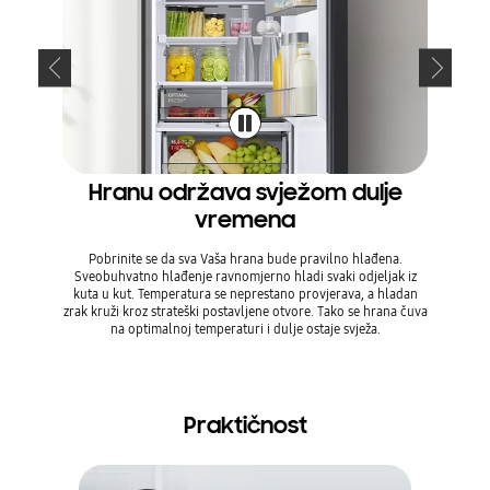
Hranu održava svježom dulje
Održ
vremena
Pobrinite se da sva Vaša hrana bude pravilno hlađena.
Temperat
Sveobuhvatno hlađenje ravnomjerno hladi svaki odjeljak iz
kako bi h
kuta u kut. Temperatura se neprestano provjerava, a hladan
vrata hl
zrak kruži kroz strateški postavljene otvore. Tako se hrana čuva
plosnat 
na optimalnoj temperaturi i dulje ostaje svježa.
p
Praktičnost