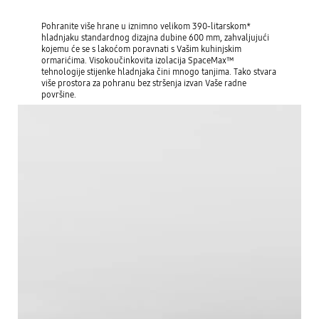
Pohranite više hrane u iznimno velikom 390-litarskom*
hladnjaku standardnog dizajna dubine 600 mm, zahvaljujući
kojemu će se s lakoćom poravnati s Vašim kuhinjskim
ormarićima. Visokoučinkovita izolacija SpaceMax™
tehnologije stijenke hladnjaka čini mnogo tanjima. Tako stvara
više prostora za pohranu bez stršenja izvan Vaše radne
površine.