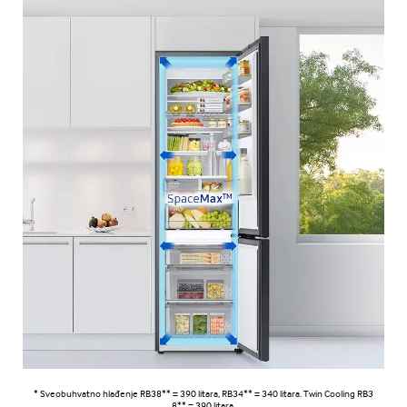
* Sveobuhvatno hlađenje RB38** = 390 litara, RB34** = 340 litara. Twin Cooling RB3
8** = 390 litara.