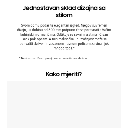
Jednostavan sklad dizajna sa
Du
stilom
Svom domu podarite elegantan izgled. Njegov suvremen
Stražnju
dizajn, uz dubinu od 600 mm potpuno će se poravnati s Vašim
Clean Ba
kuhinjskim ormarićima. Odlikuje se ravnim vratima i Clean
koji 
Back poklopcem. A minimalistička unutrašnjost može se
jednost
pohvaliti skrivenim zaslonom, ravnom policom za vina i još
Sprječav
mnogo toga.*
* Neobvezno. Dostupno je samo na nekim modelima.
Kako mjeriti?