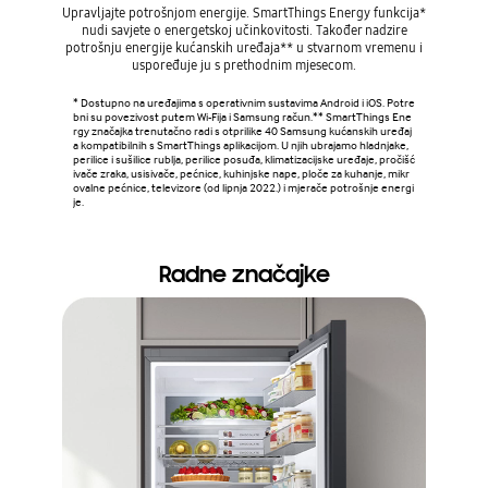
Upravljajte potrošnjom energije. SmartThings Energy funkcija*
nudi savjete o energetskoj učinkovitosti. Također nadzire
Jednos
potrošnju energije kućanskih uređaja** u stvarnom vremenu i
funkci
uspoređuje ju s prethodnim mjesecom.
upozorenja
vodu. Ta
* Dostupno na uređajima s operativnim sustavima Android i iOS. Potre
neki dio
bni su povezivost putem Wi-Fija i Samsung račun.** SmartThings Ene
rgy značajka trenutačno radi s otprilike 40 Samsung kućanskih uređaj
a kompatibilnih s SmartThings aplikacijom. U njih ubrajamo hladnjake,
* Dostupn
perilice i sušilice rublja, perilice posuđa, klimatizacijske uređaje, pročišć
bni su po
ivače zraka, usisivače, pećnice, kuhinjske nape, ploče za kuhanje, mikr
ovalne pećnice, televizore (od lipnja 2022.) i mjerače potrošnje energi
je.
Radne značajke