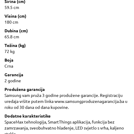
Širina (cm)
59.5 cm
Visina (cm)
180 cm
Dubina (cm)
65.8 cm
Težina (kg)
72 kg
Boja
Crna
Garancija
2 godine
Produžena garancija
Samsung vam pruža 3 godine produžene garancije. Registraciju
uredaja vršite putem linka www.samsungproduzenagarancija.ba u
roku od 30 dana od dana kupovine.
Dodatne karakteristike
SpaceMax tehnologija, SmartThings aplikacija, funkcija bez
zamrzavanja, sveobuhvatno hladenje, LED svjetlo s vrha, kaljeno