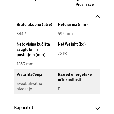
Proširi sve
Bruto ukupno (litre)
Neto širina (mm)
344 ℓ
595 mm
Neto visina kućišta
Net Weight (kg)
sa zglobnim
75 kg
postoljem (mm)
1853 mm
Vrsta hlađenja
Razred energetske
učinkovitosti
Sveobuhvatno
hlađenje
E
Kapacitet