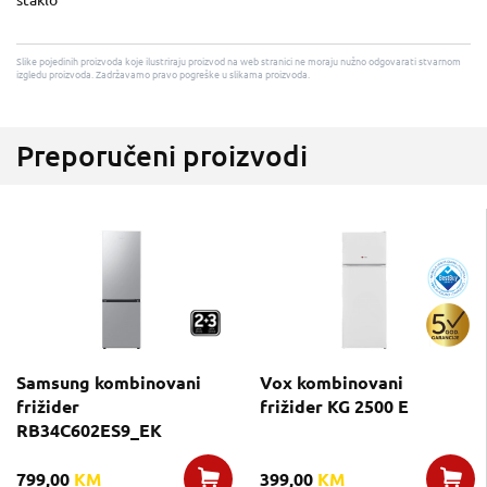
staklo
Slike pojedinih proizvoda koje ilustriraju proizvod na web stranici ne moraju nužno odgovarati stvarnom
izgledu proizvoda. Zadržavamo pravo pogreške u slikama proizvoda.
Preporučeni proizvodi
Samsung kombinovani
Vox kombinovani
frižider
frižider KG 2500 E
RB34C602ES9_EK
799,00
KM
399,00
KM