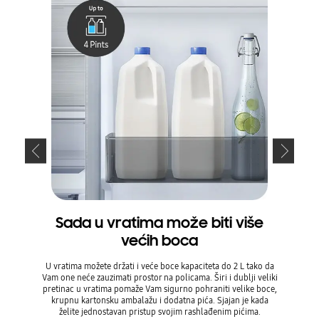
Sada u vratima može biti više
Otv
većih boca
90°, 
U vratima možete držati i veće boce kapaciteta do 2 L tako da
Smjestit
Vam one neće zauzimati prostor na policama. Širi i dublji veliki
smetati. 
pretinac u vratima pomaže Vam sigurno pohraniti velike boce,
otvaranje
krupnu kartonsku ambalažu i dodatna pića. Sjajan je kada
zapinjat
želite jednostavan pristup svojim rashlađenim pićima.
najbo