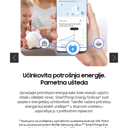
Učinkovita potrošnja energije.
Pametna ušteda
Upravljajte potrošnjom energije kako biste smanjili ugljični
Jednos
otisak i uštedjeli novac. SmartThings Energy funkcija* nudi
funkci
savjete o energetskoj učinkovitosti. Također nadzire potrošnju
upozorenja
energije kućanskih uređaja** u stvarnom vremenu i
vodu. Ta
uspoređuje ju s prethodnim mjesecom.
neki dio
* Dostupno na uređajima s operativnim sustavima Android i iOS. Potre
* Dostupn
bni su povezivost putem Wi-Fija i Samsung račun.** SmartThings Ene
bni su po