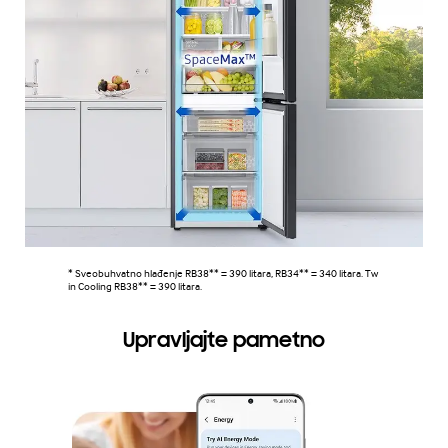
* Sveobuhvatno hlađenje RB38** = 390 litara, RB34** = 340 litara. Tw
in Cooling RB38** = 390 litara.
Upravljajte pametno