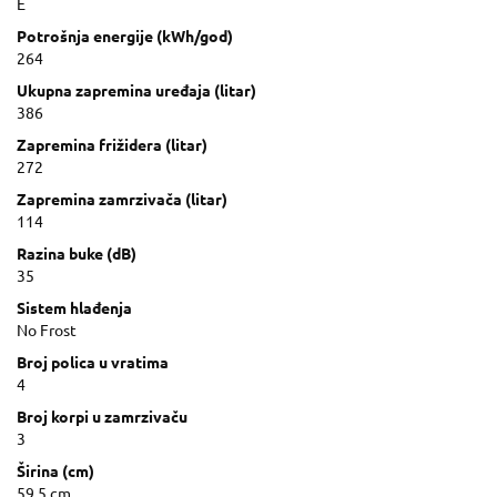
E
Potrošnja energije (kWh/god)
264
Ukupna zapremina uređaja (litar)
386
Zapremina frižidera (litar)
272
Zapremina zamrzivača (litar)
114
Razina buke (dB)
35
Sistem hlađenja
No Frost
Broj polica u vratima
4
Broj korpi u zamrzivaču
3
Širina (cm)
59.5 cm