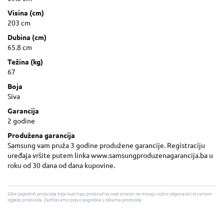
Visina (cm)
203 cm
Dubina (cm)
65.8 cm
Težina (kg)
67
Boja
Siva
Garancija
2 godine
Produžena garancija
Samsung vam pruža 3 godine produžene garancije. Registraciju
uređaja vršite putem linka www.samsungproduzenagarancija.ba u
roku od 30 dana od dana kupovine.
Slike pojedinih proizvoda koje ilustriraju proizvod na web stranici ne moraju nužno odgovarati stvarnom
izgledu proizvoda. Zadržavamo pravo pogreške u slikama proizvoda.