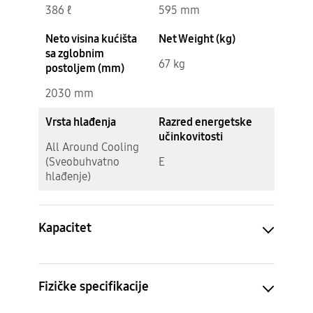
386 ℓ
595 mm
Neto visina kućišta
Net Weight (kg)
sa zglobnim
67 kg
postoljem (mm)
2030 mm
Vrsta hlađenja
Razred energetske
učinkovitosti
All Around Cooling
(Sveobuhvatno
E
hlađenje)
Kapacitet
Fizičke specifikacije