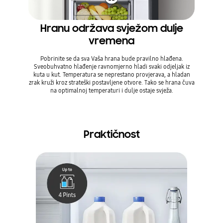
Hranu održava svježom dulje
Održ
vremena
Pobrinite se da sva Vaša hrana bude pravilno hlađena.
Temperat
Sveobuhvatno hlađenje ravnomjerno hladi svaki odjeljak iz
kako bi h
kuta u kut. Temperatura se neprestano provjerava, a hladan
vrata hl
zrak kruži kroz strateški postavljene otvore. Tako se hrana čuva
plosnat 
na optimalnoj temperaturi i dulje ostaje svježa.
p
Praktičnost