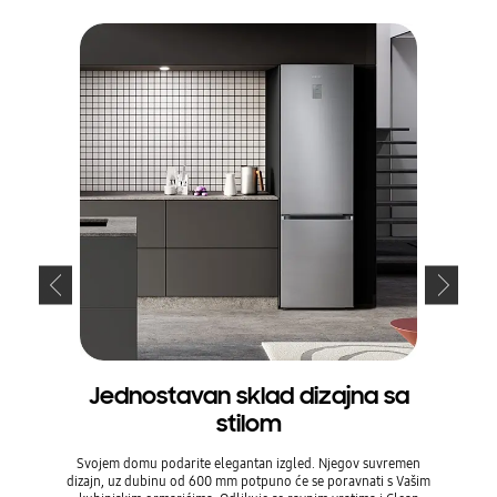
Jednostavan sklad dizajna sa
Du
stilom
Svojem domu podarite elegantan izgled. Njegov suvremen
Stražnju
dizajn, uz dubinu od 600 mm potpuno će se poravnati s Vašim
Clean Ba