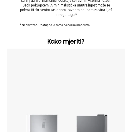
kuhinjskim ormarićima. Odlikuje se ravnim vratima i Clean
koji 
Back poklopcem. A minimalistička unutrašnjost može se
jednost
pohvaliti skrivenim zaslonom, ravnom policom za vina i još
Sprječav
mnogo toga.*
* Neobvezno. Dostupno je samo na nekim modelima.
Kako mjeriti?