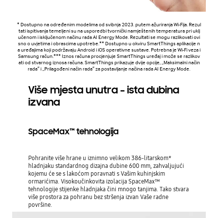
* Dostupno na određenim modelima od svibnja 2023. putem ažuriranja Wi-Fija. Rezul
tati ispitivanja temeljeni su na usporedbi tvornički namještenih temperatura pri uklj
učenom i isključenom načinu rada AI Energy Mode. Rezultati se mogu razlikovati ovi
sno o uvjetima i obrascima upotrebe.** Dostupno u okviru SmartThings aplikacije n
a uređajima koji podržavaju Android i iOS operativne sustave. Potrebna je Wi-Fi veza i
Samsung račun.*** Iznos računa procjenjuje SmartThings uređaj i može se razlikov
ati od stvarnog iznosa računa. SmartThings prikazuje dvije opcije, „Maksimalni način
rada″ i „Prilagođeni način rada″ za postavljanje načina rada AI Energy Mode.
Više mjesta unutra – ista dubina
izvana
SpaceMax™ tehnologija
Pohranite više hrane u iznimno velikom 386-litarskom*
hladnjaku standardnog dizajna dubine 600 mm, zahvaljujući
kojemu će se s lakoćom poravnati s Vašim kuhinjskim
ormarićima. Visokoučinkovita izolacija SpaceMax™
tehnologije stijenke hladnjaka čini mnogo tanjima. Tako stvara
više prostora za pohranu bez stršenja izvan Vaše radne
površine.