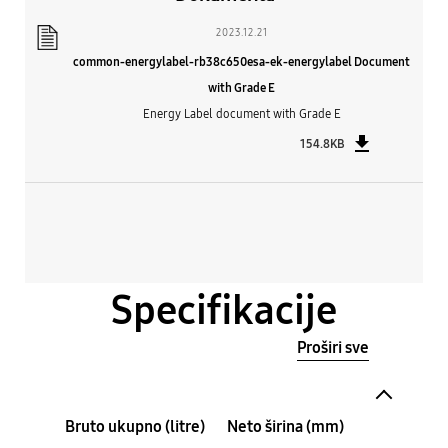
2023.12.21
common-energylabel-rb38c650esa-ek-energylabel Document
with Grade E
Energy Label document with Grade E
154.8KB
Specifikacije
Proširi sve
Bruto ukupno (litre)
Neto širina (mm)