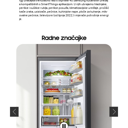
rgy značajka trenutačno radi s otprilike 40 Samsung kućanskih uređaj
a kompatibilnih s SmartThings aplikacijom. U njih ubrajamo hladnjake,
perilice i sušilice rublja, perilice posuđa, klimatizacijske uređaje, pročišć
ivače zraka, usisivače, pećnice, kuhinjske nape, ploče za kuhanje, mikr
ovalne pećnice, televizore (od lipnja 2022.) i mjerače potrošnje energi
je.
Radne značajke