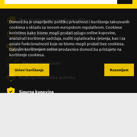
Brza dostava na sve adrese u BiH
Domod.ba je unaprijedio politiku privatnosti i korištenja takozvanih
cookiesa u skladu sa novom europskom regulativom. Cookiese
koristimo kako bismo mogli pružati uslugu online kupovine,
Dostava u roku od 2 do 14 dana
analizirati korištenje sadržaja, nuditi oglašivačka rješenja, kao i za
ostale funkcionalnosti koje ne bismo mogli pružati bez cookiesa.
Pogodnosti kupovine
Daljnjim korištenjem online prodavnice domod.ba pristajete na
korištenje cookiesa.
Plaćanje karticama
Uslovi korištenja
Razumijem
Najbolja korisnička podrška
Sigurna kupovina
PRATITE NAS