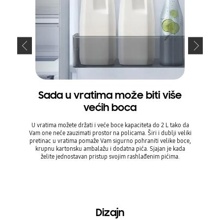
Sada u vratima može biti više
Otv
većih boca
90°, 
U vratima možete držati i veće boce kapaciteta do 2 L tako da
Smjestit
Vam one neće zauzimati prostor na policama. Širi i dublji veliki
smetati. 
pretinac u vratima pomaže Vam sigurno pohraniti velike boce,
otvaranje
krupnu kartonsku ambalažu i dodatna pića. Sjajan je kada
zapinjat
želite jednostavan pristup svojim rashlađenim pićima.
najbo
* Otvara 
7 mm pros
Dizajn