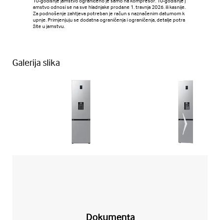
10-godišnje jamstvo ograničeno je samo na kompresor. 10-godišnje j
amstvo odnosi se na sve hladnjake prodane 1. travnja 2026. ili kasnije.
Za podnošenje zahtjeva potreban je račun s naznačenim datumom k
upnje. Primjenjuju se dodatna ograničenja i ograničenja, detalje potra
žite u jamstvu.
Galerija slika
Dokumenta