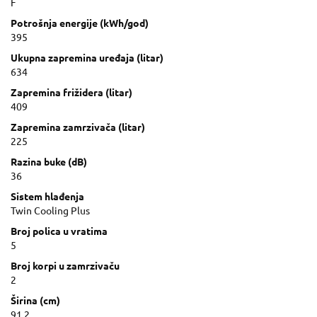
F
Potrošnja energije (kWh/god)
395
Ukupna zapremina uređaja (litar)
634
Zapremina frižidera (litar)
409
Zapremina zamrzivača (litar)
225
Razina buke (dB)
36
Sistem hlađenja
Twin Cooling Plus
Broj polica u vratima
5
Broj korpi u zamrzivaču
2
Širina (cm)
91.2