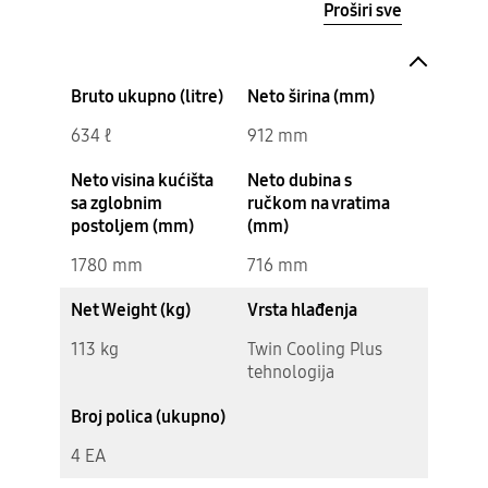
Proširi sve
Bruto ukupno (litre)
Neto širina (mm)
634 ℓ
912 mm
Neto visina kućišta
Neto dubina s
sa zglobnim
ručkom na vratima
postoljem (mm)
(mm)
1780 mm
716 mm
Net Weight (kg)
Vrsta hlađenja
113 kg
Twin Cooling Plus
tehnologija
Broj polica (ukupno)
4 EA