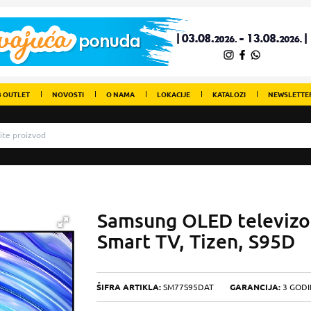
 OUTLET
NOVOSTI
O NAMA
LOKACIJE
KATALOZI
NEWSLETTE
Samsung OLED televiz
Smart TV, Tizen, S95D
ŠIFRA ARTIKLA:
SM77S95DAT
GARANCIJA:
3 GODI