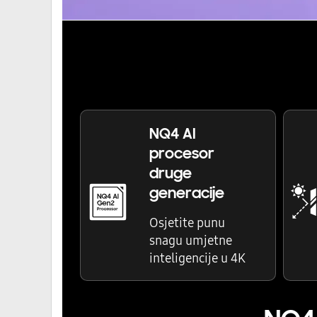
NQ4 AI
procesor
druge
generacije
Osjetite punu
snagu umjetne
inteligencije u 4K
NQ4