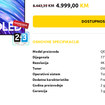
4.999,00
KM
8.443,35
KM
DOSTUPNOST
OSNOVNE SPECIFIKACIJE
Model proizvoda
QE
Dijagonala
77
Rezolucija
4K
Tuner
DV
Operativni sistem
Ti
Dodatne karakteristike
Fr
Godina proizvodnje
2 
Garancija
3 