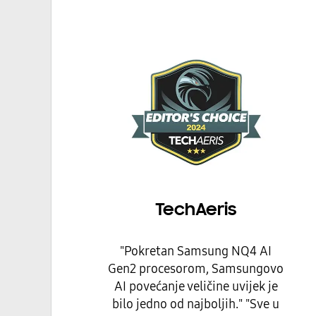
TechAeris
"Pokretan Samsung NQ4 AI
Gen2 procesorom, Samsungovo
AI povećanje veličine uvijek je
bilo jedno od najboljih." "Sve u
svemu, Samsung S95D je OLED