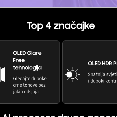
Top 4 značajke
OLED Glare
Free
OLED HDR P
tehnologija
Snažnija svjet
Gledajte duboke
i duboki kontr
crne tonove bez
jakih odsjaja
 AI procesor druge genera