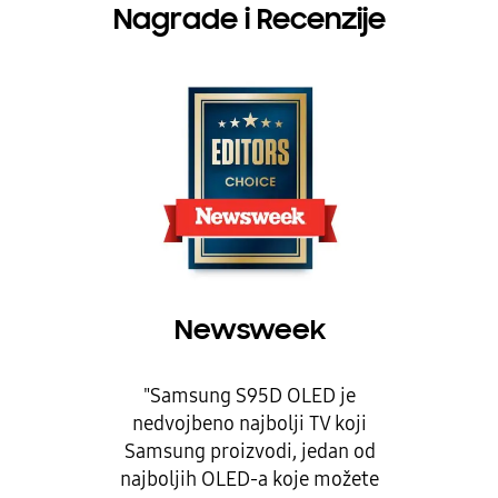
Nagrade i Recenzije
Newsweek
"Samsung S95D OLED je
nedvojbeno najbolji TV koji
Samsung proizvodi, jedan od
najboljih OLED-a koje možete
kupiti." "Ovaj OLED je savršen za