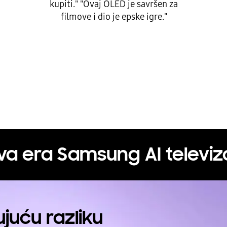
filmove i dio je epske igre."
va era Samsung AI televiz
juću razliku