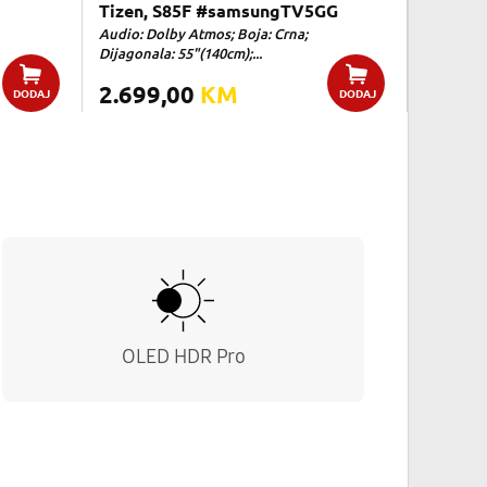
Tizen, S85F #samsungTV5GG
Audio: Dolby Atmos; Boja: Crna;
Dijagonala: 55"(140cm);...
2.699,00
KM
DODAJ
DODAJ
OLED HDR Pro