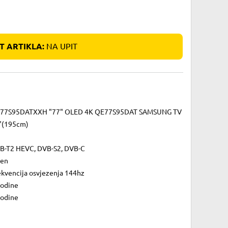
 ARTIKLA:
NA UPIT
77S95DATXXH "77" OLED 4K QE77S95DAT SAMSUNG TV
"(195cm)
B-T2 HEVC, DVB-S2, DVB-C
zen
ekvencija osvjezenja 144hz
godine
godine