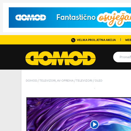
VELIKA PROLJETNA AKCIJA
WEB
DOMOD
TELEVIZORI, AV OPREMA
TELEVIZORI
OLED