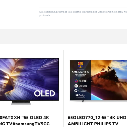
Slike pojedinih proizvoda koje ilustriraju proizvod na web stranici ne moraj
proizvoda.
0FATXXH "65 OLED 4K
65OLED770_12 65" 4K UH
NG TV#samsungTV5GG
AMBILIGHT PHILIPS TV