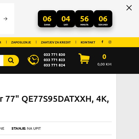
06
04
56
04
DANA
SATI
MINUTA
SEKUNDI
R
ZAPOSLENJE
ZAHTJEV ZA KREDIT
KONTAKT
033 771 830
0
033 771 823
0,00
KM
033 771 824
or 77" QE77S95DATXXH, 4K,
NE
STANJE:
NA UPIT