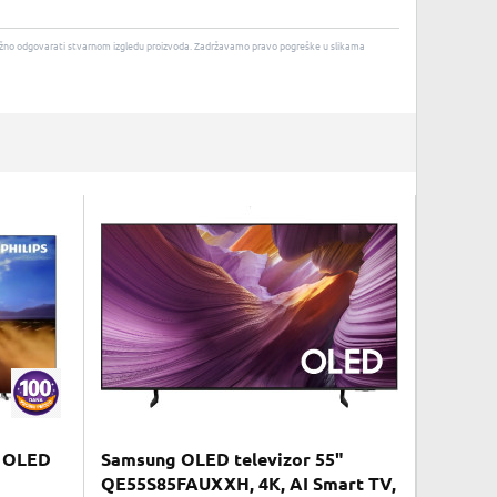
u nužno odgovarati stvarnom izgledu proizvoda. Zadržavamo pravo pogreške u slikama
D OLED
Samsung OLED televizor 55"
QE55S85FAUXXH, 4K, AI Smart TV,