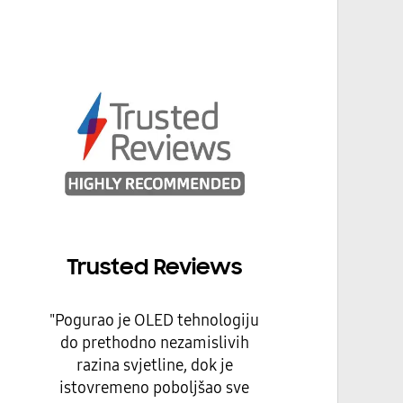
Trusted Reviews
"Pogurao je OLED tehnologiju
do prethodno nezamislivih
razina svjetline, dok je
istovremeno poboljšao sve
Q
sekundarne značajke - boju,