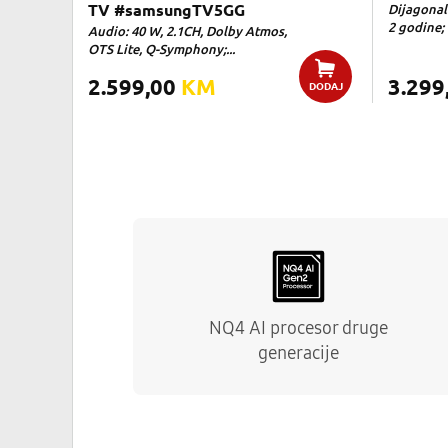
TV #samsungTV5GG
Dijagonala
2 godine; 
Audio: 40 W, 2.1CH, Dolby Atmos,
OTS Lite, Q-Symphony;...
2.599,00
KM
3.299
DODAJ
NQ4 AI procesor druge
generacije