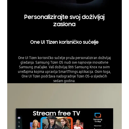
Personalizirajte svoj doživljaj
zaslona
One UI Tizen korisničko sučelje
One UI Tizen korisničko sučelje pruža personaliziran doživljaj
gledanja. Samsung Tizen OS nudi sve najnovije inovativne
Samsung značajke. Vaš doživljaj štiti Samsung Knox na svim
uređajima kojima upravlja SmartThings aplikacija. Osim toga,
One UI Tizen podržava nadogradnje Tizen OS-a sljedećih
sedam godina.