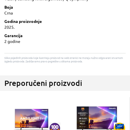
Boja
Crna
Godina proizvodnje
2025.
Garancija
2 godine
Slike pojedinih proizvoda koje ilustriraju proizvod na web stranici ne moraju nužno odgovarati stvarnom
izgledu proizvoda. Zadržavamo pravo pogreške u slikama proizvoda.
Preporučeni proizvodi