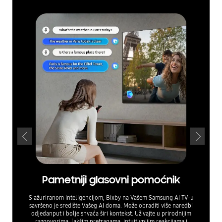
Pametniji glasovni pomoćnik
Uži
S ažuriranom inteligencijom, Bixby na Vašem Samsung AI TV-u
savršeno je središte Vašeg AI doma. Može obraditi više naredbi
Adaptive
odjedanput i bolje shvaća širi kontekst. Uživajte u prirodnijim
zvučno-
razgovorima, lakšim pretragama, intuitivnijim reakcijama i