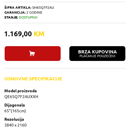
ŠIFRA ARTIKLA:
SM65Q7F2AU
GARANCIJA:
2 GODINE
STANJE:
DOSTUPNO
1.169,00
KM
BRZA KUPOVINA
PLAĆANJE POUZEĆEM
OSNOVNE SPECIFIKACIJE
Model proizvoda
QE65Q7F2AUXXH
Dijagonala
65"(165cm)
Rezolucija
3840 x 2160