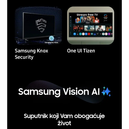
Suputnik koji Vam obogaćuje
život