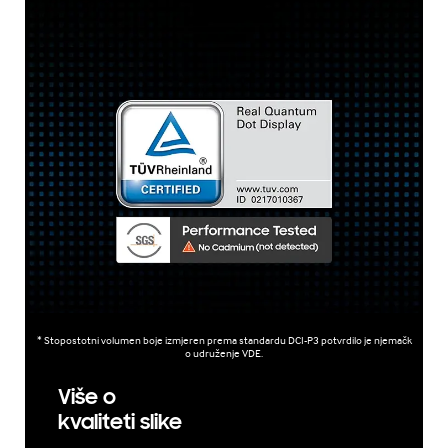
* Stopostotni volumen boje izmjeren prema standardu DCI-P3 potvrdilo je njemačk
o udruženje VDE.
Više o
kvaliteti slike