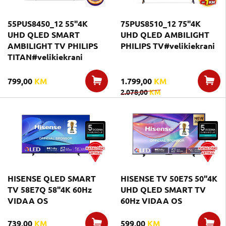
55PUS8450_12 55"4K
75PUS8510_12 75"4K
UHD QLED SMART
UHD QLED AMBILIGHT
AMBILIGHT TV PHILIPS
PHILIPS TV#velikiekrani
TITAN#velikiekrani
799,00
KM
1.799,00
KM
2.078,00
KM
HISENSE QLED SMART
HISENSE TV 50E7S 50"4K
TV 58E7Q 58"4K 60Hz
UHD QLED SMART TV
VIDAA OS
60Hz VIDAA OS
739,00
KM
599,00
KM