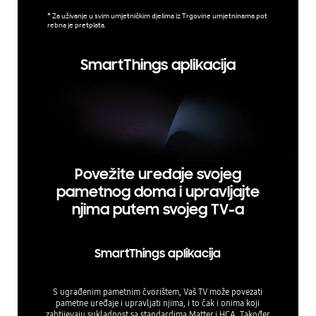
* Za uživanje u svim umjetničkim djelima iz Trgovine umjetninama pot
rebna je pretplata.
SmartThings aplikacija
Povežite uređaje svojeg
pametnog doma i upravljajte
njima putem svojeg TV-a
SmartThings aplikacija
S ugrađenim pametnim čvorištem, Vaš TV može povezati
pametne uređaje i upravljati njima, i to čak i onima koji
zahtijevaju sukladnost sa standardima Matter i HCA. Također