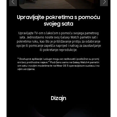
Upravljajte pokretima s pomoću
Šted
svojeg sata
Upravljajte TV-om s lakoćom s pomoću svojega pametnog
Jedn
sata. Jednostavno nosite svoj Galaxy Watch pametni sat i
Uključiv
pokretima ruku, kao što je približavanje prstiju za odabiranje
okolnog 
opcije ili pomicanje zapešća naprijed i natrag za zaustavljanje
prilagodi
ili pokretanje reprodukcije.
supti
* Dostupne aplikacije i usluge mogu se razlikovati i podložne su promj
eni bez prethodne najave.* Podržano samo na Galaxy Watch4 pametn
* Potrošn
om satu i novijim modelima te na Wear OS 5 operacijskom sustavu i no
ama, uvje
vijim verzijama.
u eko na
ema zadan
ergije uz
Energy M
ati ovisno
Dizajn