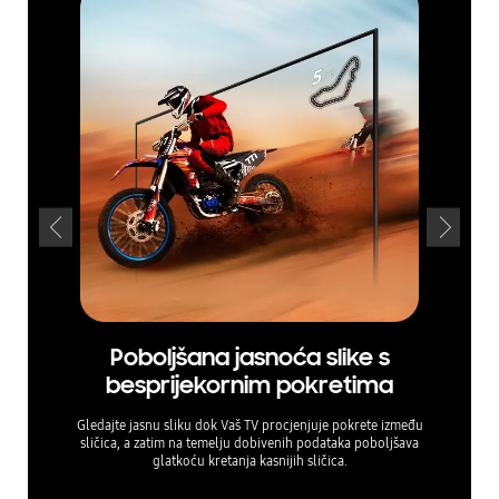
Poboljšana jasnoća slike s
Bes
besprijekornim pokretima
Gledajte jasnu sliku dok Vaš TV procjenjuje pokrete između
Neka 
sličica, a zatim na temelju dobivenih podataka poboljšava
optimiz
glatkoću kretanja kasnijih sličica.