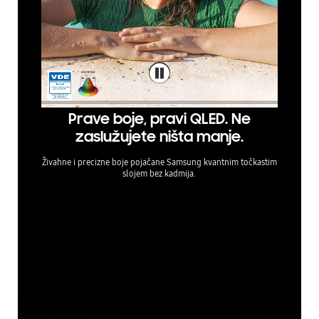
Prave boje, pravi QLED. Ne
zaslužujete ništa manje.
Živahne i precizne boje pojačane Samsung kvantnim točkastim
slojem bez kadmija.