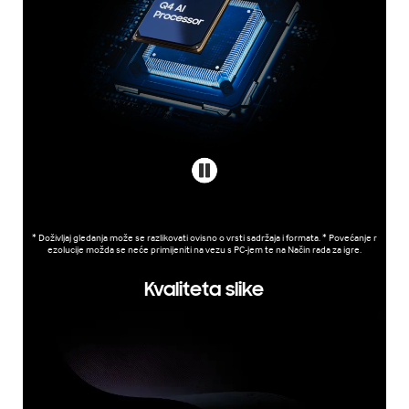
* Doživljaj gledanja može se razlikovati ovisno o vrsti sadržaja i formata. * Povećanje r
ezolucije možda se neće primijeniti na vezu s PC-jem te na Način rada za igre.
Kvaliteta slike