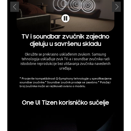
TV i soundbar zvučnik zajedno
Pro
djeluju u savršenu skladu
Okružite se prekrasno usklađenim zvukom. Samsung
3D s
tehnologija usklađuje zvuk TV-a i soundbar zvučnika radi
virtualn
istodobne reprodukcije bez utišavanja zvučnika navedenih
uređaja.
* Provjerite kompatibilnost Q-Symphony tehnologije u specifikacijama
soundbar zvučnika.* Soundbar zvučnik prodaje se zasebno.* Položaj i
broj zvučnika može se razlikovati ovisno o modelu.
One UI Tizen korisničko sučelje