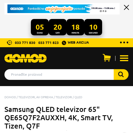
05
20
18
07
DANA
SATI
MINUTA
SEKUNDI
...
● ● ●
WEB AKCIJA
033 771 830
033 771 823
Otvo
men
DOMOD
TELEVIZORI, AV OPREMA
TELEVIZORI
QLED
Samsung QLED televizor 65"
QE65Q7F2AUXXH, 4K, Smart TV,
Tizen, Q7F