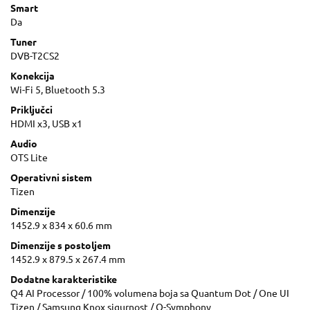
Smart
Da
Tuner
DVB-T2CS2
Konekcija
Wi-Fi 5, Bluetooth 5.3
Priključci
HDMI x3, USB x1
Audio
OTS Lite
Operativni sistem
Tizen
Dimenzije
1452.9 x 834 x 60.6 mm
Dimenzije s postoljem
1452.9 x 879.5 x 267.4 mm
Dodatne karakteristike
Q4 AI Processor / 100% volumena boja sa Quantum Dot / One UI
Tizen / Samsung Knox sigurnost / Q-Symphony