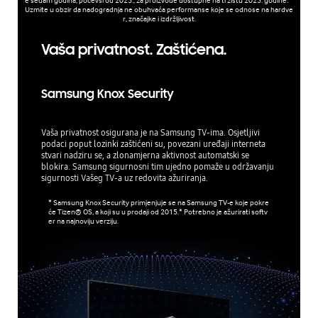
e sedam godina, počevši od 2025., za proizvode dostupne na tržištu 2025. godine. *
Uzmite u obzir da nadogradnja ne obuhvaća performanse koje se odnose na hardve
r, značajke i izdržljivost.
Vaša privatnost. Zaštićena.
Samsung Knox Security
Vaša privatnost osigurana je na Samsung TV-ima. Osjetljivi
podaci poput lozinki zaštićeni su, povezani uređaji interneta
stvari nadziru se, a zlonamjerna aktivnost automatski se
blokira. Samsung sigurnosni tim ujedno pomaže u održavanju
sigurnosti Vašeg TV-a uz redovita ažuriranja.
* Samsung Knox Security primjenjuje se na Samsung TV-e koje pokre
će Tizen® OS, a koji su u prodaji od 2015.* Potrebno je ažurirati softv
er na najnoviju verziju.