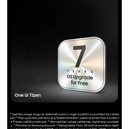
* Sadržaj i usluge mogu se razlikovati ovisno o regiji i podložni su promjeni bez obavij
esti. * Prije upotrebe potrebno je prihvatiti Odredbe i uvjete za Smart Hub čvorište t
e Pravila o zaštiti privatnosti. * Neki sadržaji i usluge zahtijevaju registraciju i pretplat
u. * Potreban je Samsung Account. * Nadogradnje Tizen OS-a bit će podržane najviš